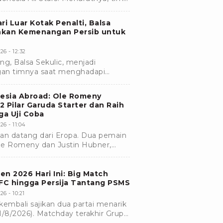
evel permainan yang sangat bagus.
ri Luar Kotak Penalti, Balsa
hkan Kemenangan Persib untuk
26 - 12:32
ng, Balsa Sekulic, menjadi
an timnya saat menghadapi
ol tunggalnya membantu Persib
nesia Abroad: Ole Romeny
 Pilar Garuda Starter dan Raih
a Uji Coba
26 - 11:04
 datang dari Eropa. Dua pemain
le Romeny dan Justin Hubner,
ama Fortuna Sittard pada laga uji
en 2026 Hari Ini: Big Match
 FC hingga Persija Tantang PSMS
26 - 10:21
kembali sajikan dua partai menarik
 (1/8/2026). Matchday terakhir Grup
gsung sengit dan menentukan.