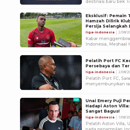
destinasi baru bek 
Tim asal Armenia itu
negosiasi.
Eksklusif: Pemain
Hamzah Dilirik Klu
Persija Selangkah 
liga-indonesia
2/08/20
Kabar menggembirak
Indonesia, Meshaal H
selangkah lagi lanjut
Pelatih Port FC K
Persebaya dan Ters
liga-indonesia
2/08/20
Pelatih Port FC, Sar
menyembunyikan ras
tersingkir dari Piala
Persebaya.
Unai Emery Puji Pe
Hadapi Aston Villa
Sangat Bagus!
liga-indonesia
1/08/20
Pelatih Aston Villa,
pada penampilan Ind