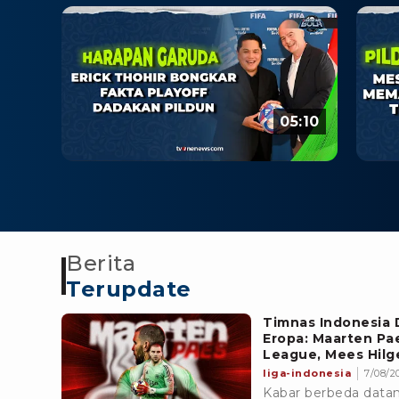
05:10
Berita
Terupdate
Timnas Indonesia 
Eropa: Maarten Pa
League, Mees Hilg
liga-indonesia
7/08/20
Kabar berbeda data