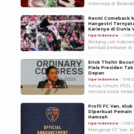
Indonesia di Beland
bersama Ajax, sedan
di FC Twente.
Resmi Comeback ke
Hangestri Ternyat
Karienya di Dunia V
liga-indonesia
4/08/2
Bintang voli Indone
kembali berkarier di 
bergabung dengan H
kuota Asia.
Erick Thohir Boco
Piala Presiden Tak
Depan
liga-indonesia
3/08/20
Ketua Umum PSSI, E
rencana besar terka
Profil FC Van, Klu
Diperkuat Pemain 
Hamzah
liga-indonesia
2/08/20
Mengenal FC Van, kl