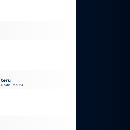
uteru
Substituted In)