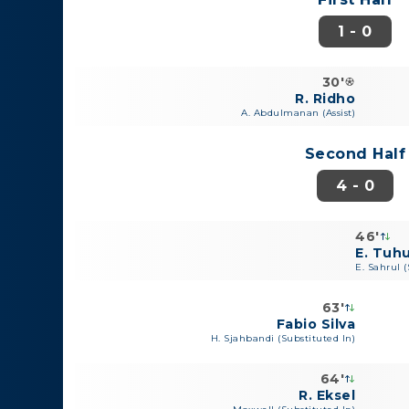
1 - 0
30'
R. Ridho
A. Abdulmanan (Assist)
Second Half
4 - 0
46'
E. Tuh
E. Sahrul (
63'
Fabio Silva
H. Sjahbandi (Substituted In)
64'
R. Eksel