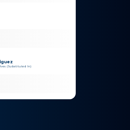
riguez
ves (Substituted In)