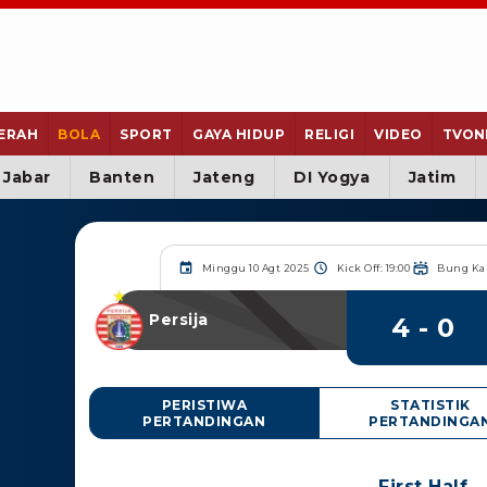
ERAH
BOLA
SPORT
GAYA HIDUP
RELIGI
VIDEO
TVON
Jabar
Banten
Jateng
DI Yogya
Jatim
Minggu 10 Agt 2025
Kick Off: 19:00
Bung Ka
Persija
4 - 0
PERISTIWA
STATISTIK
PERTANDINGAN
PERTANDINGA
First Half