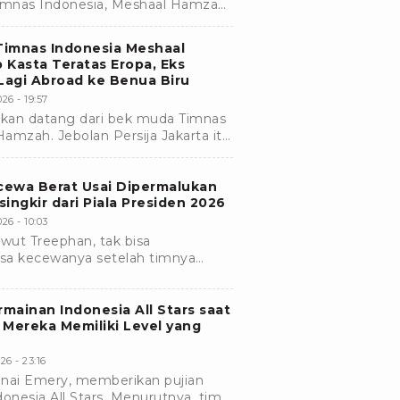
Timnas Indonesia, Meshaal Hamzah.
 kini tengah menjalin proses
 Timnas Indonesia Meshaal
b Kasta Teratas Eropa, Eks
Lagi Abroad ke Benua Biru
26 - 19:57
an datang dari bek muda Timnas
amzah. Jebolan Persija Jakarta itu
kan karier di kasta teratas Eropa.
ecewa Berat Usai Dipermalukan
ingkir dari Piala Presiden 2026
26 - 10:03
awut Treephan, tak bisa
a kecewanya setelah timnya
 Presiden 2026 usai kalah 1-2 dari
rmainan Indonesia All Stars saat
: Mereka Memiliki Level yang
26 - 23:16
 Unai Emery, memberikan pujian
onesia All Stars. Menurutnya, tim