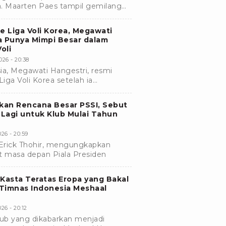
a. Maarten Paes tampil gemilang
gkan Mees Hilgers belum terlihat
 Liga Voli Korea, Megawati
a Punya Mimpi Besar dalam
oli
026 - 20:38
sia, Megawati Hangestri, resmi
Liga Voli Korea setelah ia
yundai Hillstate sebagai pemain
rkan Rencana Besar PSSI, Sebut
 Lagi untuk Klub Mulai Tahun
26 - 20:59
rick Thohir, mengungkapkan
it masa depan Piala Presiden
b Kasta Teratas Eropa yang Bakal
Timnas Indonesia Meshaal
26 - 20:12
ub yang dikabarkan menjadi