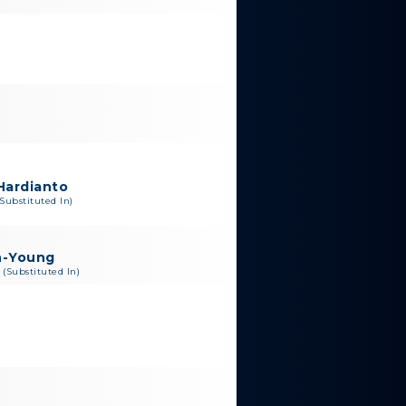
Hardianto
(Substituted In)
n-Young
 (Substituted In)