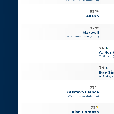
Maxwell (Substituted In)
69'
Allano
72'
Maxwell
A. Abdulmanan (Assist)
74'
A. Nur 
F. Alchoir 
74'
Bae Si
A. Andrejic
77'
Gustavo Franca
Witan (Substituted In)
79'
Alan Cardoso