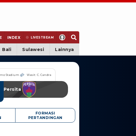
E
INDEX
LIVE
STREAM
Bali
Sulawesi
Lainnya
rno Stadium
Wasit: C. Candra
Persita
FORMASI
N
PERTANDINGAN