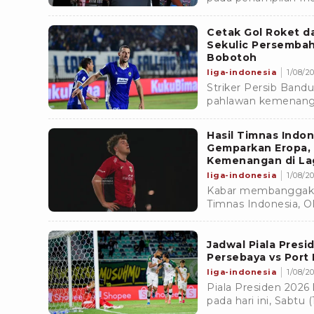
tersebut memiliki l
Cetak Gol Roket da
Sekulic Persemba
Bobotoh
liga-indonesia
1/08/20
Striker Persib Bandu
pahlawan kemenang
Tampines Rovers. G
menang tipis 1-0.
Hasil Timnas Indo
Gemparkan Eropa, 2
Kemenangan di Lag
liga-indonesia
1/08/20
Kabar membanggakan
Timnas Indonesia, O
tampil impresif bers
coba.
Jadwal Piala Presid
Persebaya vs Port
liga-indonesia
1/08/20
Piala Presiden 2026 
pada hari ini, Sabtu
B dipastikan berlan