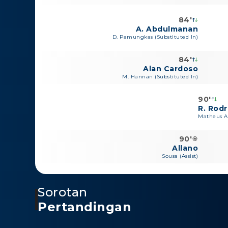
84'
A. Abdulmanan
D. Pamungkas (Substituted In)
84'
Alan Cardoso
M. Hannan (Substituted In)
90'
R. Rod
Matheus Al
90'
Allano
Sousa (Assist)
Sorotan
Pertandingan