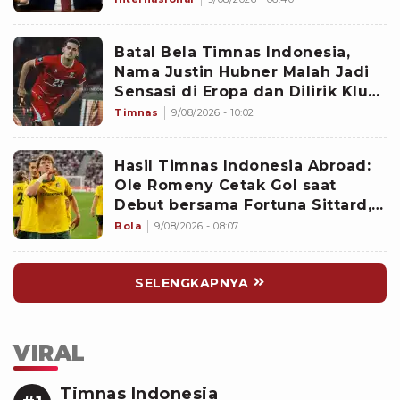
Batal Bela Timnas Indonesia,
Nama Justin Hubner Malah Jadi
Sensasi di Eropa dan Dilirik Klub
Kasta Teratas
Timnas
9/08/2026 - 10:02
Hasil Timnas Indonesia Abroad:
Ole Romeny Cetak Gol saat
Debut bersama Fortuna Sittard,
Justin Hubner Main Penuh
Bola
9/08/2026 - 08:07
SELENGKAPNYA
VIRAL
Timnas Indonesia