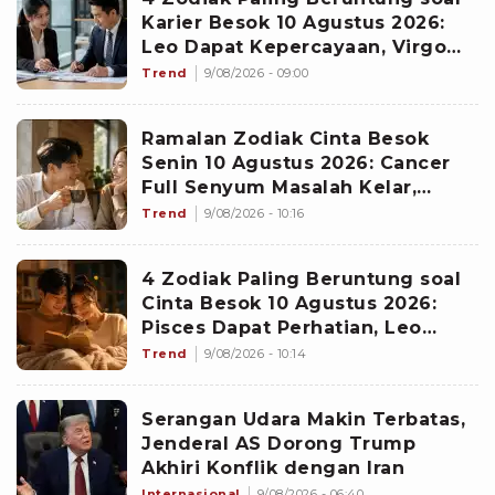
Karier Besok 10 Agustus 2026:
Leo Dapat Kepercayaan, Virgo
Makin Diperhitungkan
Trend
9/08/2026 - 09:00
Ramalan Zodiak Cinta Besok
Senin 10 Agustus 2026: Cancer
Full Senyum Masalah Kelar,
Scorpio Awas Terprovokasi
Trend
9/08/2026 - 10:16
Kabar Burung di Awal Pekan
4 Zodiak Paling Beruntung soal
Cinta Besok 10 Agustus 2026:
Pisces Dapat Perhatian, Leo
Makin Dekat dengan Si Dia
Trend
9/08/2026 - 10:14
Serangan Udara Makin Terbatas,
Jenderal AS Dorong Trump
Akhiri Konflik dengan Iran
Internasional
9/08/2026 - 06:40