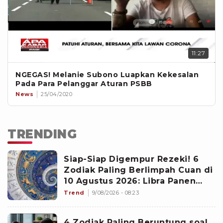
11:27
NGEGAS! Melanie Subono Luapkan Kekesalan
Pada Para Pelanggar Aturan PSBB
News
25/04/2020
TRENDING
Siap-Siap Digempur Rezeki! 6
Zodiak Paling Berlimpah Cuan di
10 Agustus 2026: Libra Panen
Proyek Emas
Trend
9/08/2026 - 08:23
4 Zodiak Paling Beruntung soal