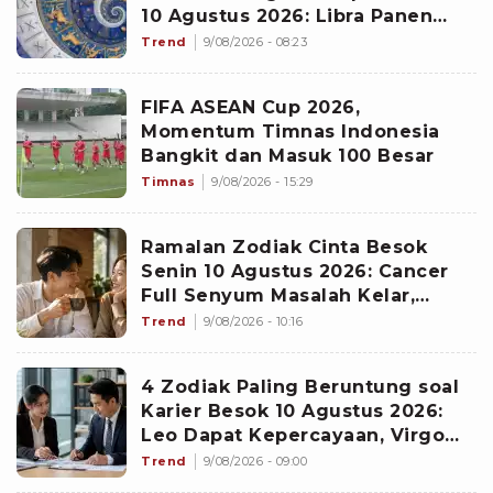
10 Agustus 2026: Libra Panen
Proyek Emas
Trend
9/08/2026 - 08:23
FIFA ASEAN Cup 2026,
Momentum Timnas Indonesia
Bangkit dan Masuk 100 Besar
Timnas
9/08/2026 - 15:29
Ramalan Zodiak Cinta Besok
Senin 10 Agustus 2026: Cancer
Full Senyum Masalah Kelar,
Scorpio Awas Terprovokasi
Trend
9/08/2026 - 10:16
Kabar Burung di Awal Pekan
4 Zodiak Paling Beruntung soal
Karier Besok 10 Agustus 2026:
Leo Dapat Kepercayaan, Virgo
Makin Diperhitungkan
Trend
9/08/2026 - 09:00