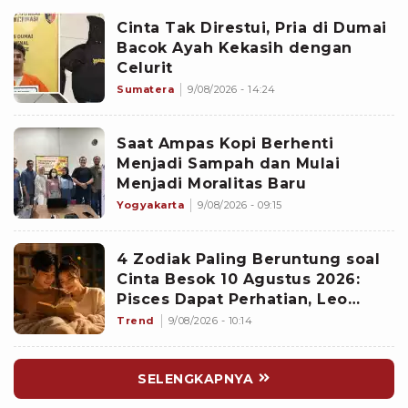
Cinta Tak Direstui, Pria di Dumai
Bacok Ayah Kekasih dengan
Celurit
Sumatera
9/08/2026 - 14:24
Saat Ampas Kopi Berhenti
Menjadi Sampah dan Mulai
Menjadi Moralitas Baru
Yogyakarta
9/08/2026 - 09:15
4 Zodiak Paling Beruntung soal
Cinta Besok 10 Agustus 2026:
Pisces Dapat Perhatian, Leo
Makin Dekat dengan Si Dia
Trend
9/08/2026 - 10:14
SELENGKAPNYA