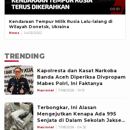
00:51
Kendaraan Tempur Milik Rusia Lalu-lalang di
Wilayah Donetsk, Ukraina
News
24/02/2022
TRENDING
Kapolresta dan Kasat Narkoba
Banda Aceh Diperiksa Divpropam
Mabes Polri, Ini Faktanya
Nasional
7/08/2026 - 10:15
Terbongkar, Ini Alasan
Mengejutkan Kenapa Ada 995
Senjata di Dalam Sekolah Jaksel
Sejak 2020
Nasional
7/08/2026 - 04:32