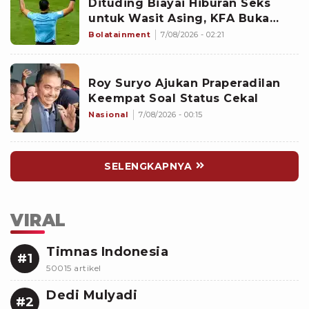
Dituding Biayai Hiburan Seks
untuk Wasit Asing, KFA Buka
Suara
Bolatainment
7/08/2026 - 02:21
Roy Suryo Ajukan Praperadilan
Keempat Soal Status Cekal
Nasional
7/08/2026 - 00:15
SELENGKAPNYA
VIRAL
Timnas Indonesia
#1
50015 artikel
Dedi Mulyadi
#2