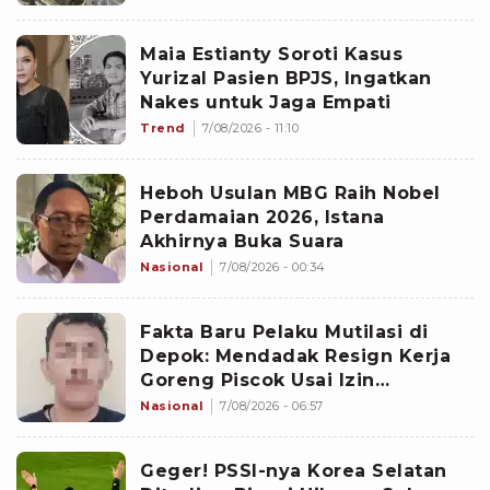
Maia Estianty Soroti Kasus
Yurizal Pasien BPJS, Ingatkan
Nakes untuk Jaga Empati
Trend
7/08/2026 - 11:10
Heboh Usulan MBG Raih Nobel
Perdamaian 2026, Istana
Akhirnya Buka Suara
Nasional
7/08/2026 - 00:34
Fakta Baru Pelaku Mutilasi di
Depok: Mendadak Resign Kerja
Goreng Piscok Usai Izin
Interview di Mal
Nasional
7/08/2026 - 06:57
Geger! PSSI-nya Korea Selatan