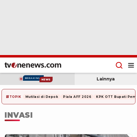
Lainnya
BREAKING
NEWS
#
TOPIK
Mutilasi di Depok
Piala AFF 2026
KPK OTT Bupati Pem
INVASI