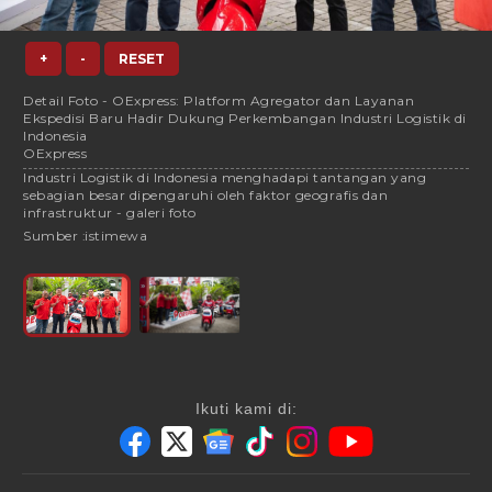
+
-
RESET
Detail Foto - OExpress: Platform Agregator dan Layanan
Ekspedisi Baru Hadir Dukung Perkembangan Industri Logistik di
Indonesia
OExpress
Industri Logistik di Indonesia menghadapi tantangan yang
sebagian besar dipengaruhi oleh faktor geografis dan
infrastruktur - galeri foto
Sumber :
istimewa
Ikuti kami di: