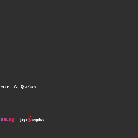
imer
Al-Qur'an