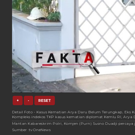
+
-
RESET
Detail Foto - Kasus Kematian Arya Daru Belum Terungkap, Eks Ka
Kompleks indekos TKP kasus kematian diplomat Kemlu RI, Ary
Mantan Kabareskrim Polri, Komjen (Purn) Susno Duadji percaya j
Sumber :
tvOneNews