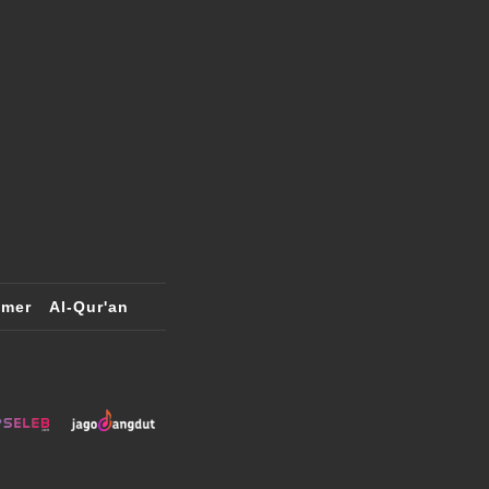
imer
Al-Qur'an