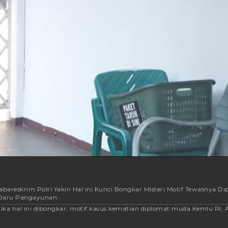
bareskrim Polri Yakin Hal ini Kunci Bongkar Misteri Motif Tewasnya D
a Daru Pangayunan
ika hal ini dibongkar, motif kasus kematian diplomat muda Kemlu RI, 