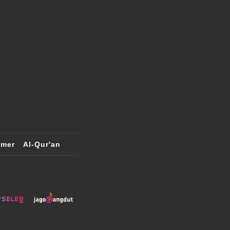
imer
Al-Qur'an