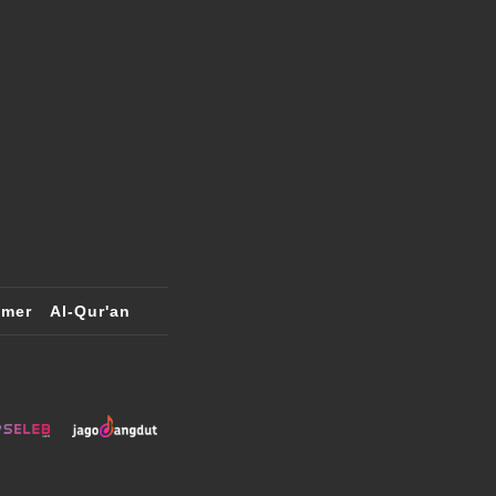
imer
Al-Qur'an