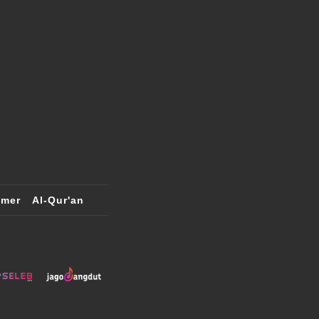
imer
Al-Qur'an