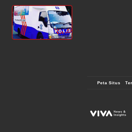
Peta Situs
Te