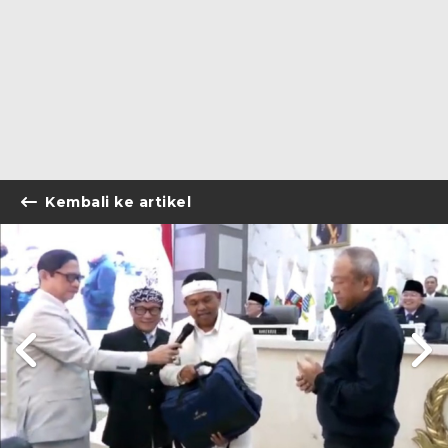
Kembali ke artikel