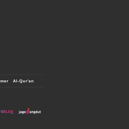
imer
Al-Qur'an