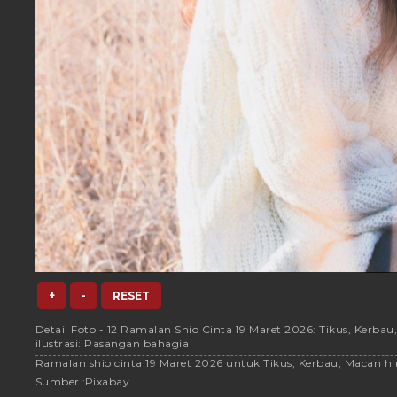
+
-
RESET
Detail Foto - 12 Ramalan Shio Cinta 19 Maret 2026: Tikus, Kerba
ilustrasi: Pasangan bahagia
​​​​​​​Ramalan shio cinta 19 Maret 2026 untuk Tikus, Kerbau, Mac
Sumber :
Pixabay