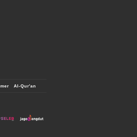
imer
Al-Qur'an