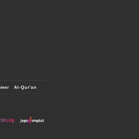
imer
Al-Qur'an