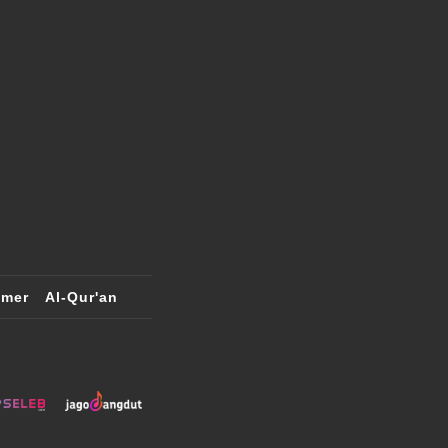
imer
Al-Qur'an