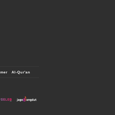
imer
Al-Qur'an