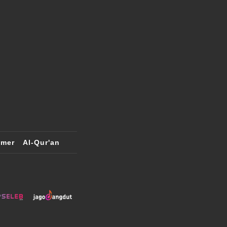
imer
Al-Qur'an