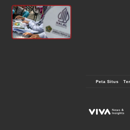
Peta Situs
Te