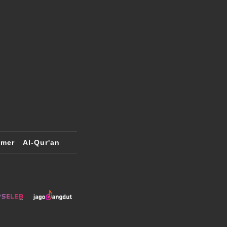
imer
Al-Qur'an