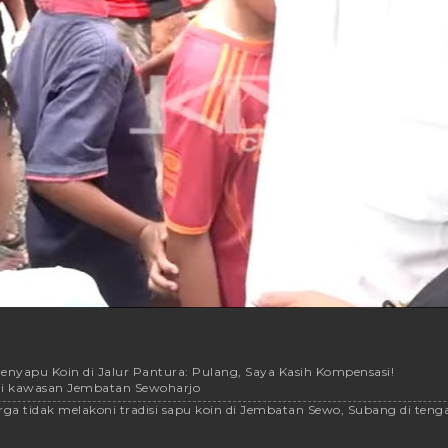
yapu Koin di Jalur Pantura: Pulang, Saya Kasih Kompensasi!
 di kawasan Jembatan Sewoharjo
 tidak melakoni tradisi sapu koin di Jembatan Sewo, Subang di tengah