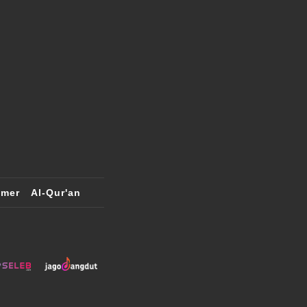
imer
Al-Qur'an