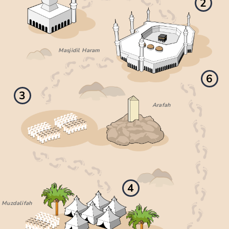
2
Masjidil Haram
6
3
Arafah
4
Muzdalifah