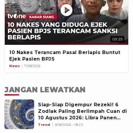
03:25
10 Nakes Terancam Pasal Berlapis Buntut
Ejek Pasien BPJS
News
7/08/2026
JANGAN LEWATKAN
Siap-Siap Digempur Rezeki! 6
Zodiak Paling Berlimpah Cuan di
10 Agustus 2026: Libra Panen
Proyek Emas
Trend
9/08/2026 - 08:23