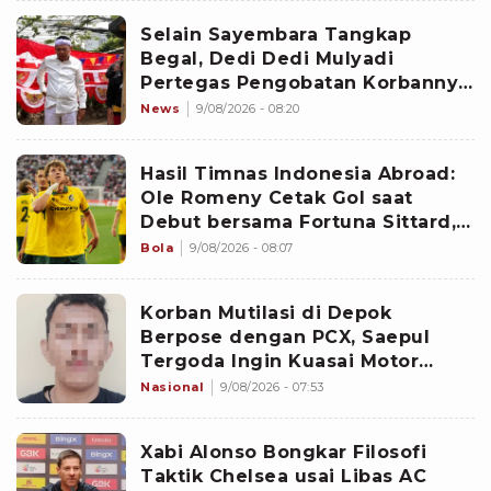
Selain Sayembara Tangkap
Begal, Dedi Dedi Mulyadi
Pertegas Pengobatan Korbannya
Bakal Dibiayai Pemprov Jawa
News
9/08/2026 - 08:20
Barat
Hasil Timnas Indonesia Abroad:
Ole Romeny Cetak Gol saat
Debut bersama Fortuna Sittard,
Justin Hubner Main Penuh
Bola
9/08/2026 - 08:07
Korban Mutilasi di Depok
Berpose dengan PCX, Saepul
Tergoda Ingin Kuasai Motor
Kunaefi
Nasional
9/08/2026 - 07:53
Xabi Alonso Bongkar Filosofi
Taktik Chelsea usai Libas AC