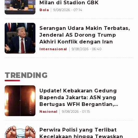
Milan di Stadion GBK
Bola
9/08/2026 - 07:14
Serangan Udara Makin Terbatas,
Jenderal AS Dorong Trump
Akhiri Konflik dengan Iran
Internasional
9/08/2026 - 06:40
TRENDING
Update! Kebakaran Gedung
Bapenda Jakarta: ASN yang
Bertugas WFH Bergantian,
Pramono Pastikan Layanan Tetap
Nasional
9/08/2026 - 01:15
Berjalan
Perwira Polisi yang Terlibat
Kecelakaan hingga Tewaskan