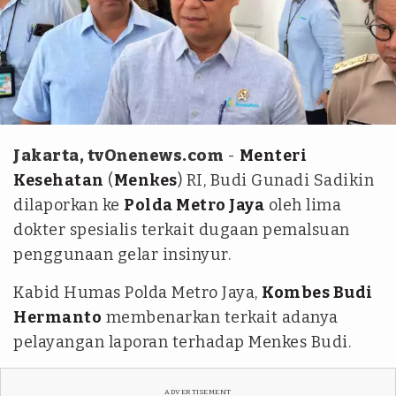
Abdul Gani Siregar/tvOnenews
Jakarta, tvOnenews.com
-
Menteri
Kesehatan
(
Menkes
) RI, Budi Gunadi Sadikin
dilaporkan ke
Polda Metro Jaya
oleh lima
dokter spesialis terkait dugaan pemalsuan
penggunaan gelar insinyur.
Kabid Humas Polda Metro Jaya,
Kombes Budi
Hermanto
membenarkan terkait adanya
pelayangan laporan terhadap Menkes Budi.
ADVERTISEMENT