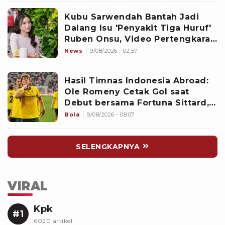
Kubu Sarwendah Bantah Jadi
Dalang Isu 'Penyakit Tiga Huruf'
Ruben Onsu, Video Pertengkaran
Ikut Disorot
News
9/08/2026 - 02:57
Hasil Timnas Indonesia Abroad:
Ole Romeny Cetak Gol saat
Debut bersama Fortuna Sittard,
Justin Hubner Main Penuh
Bola
9/08/2026 - 08:07
SELENGKAPNYA
VIRAL
Kpk
#1
6020 artikel