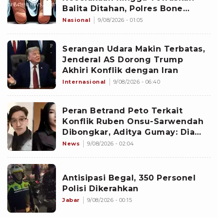
Balita Ditahan, Polres Bone
Dalami Dugaan Rem Blong
Nasional
9/08/2026 - 01:05
Serangan Udara Makin Terbatas,
Jenderal AS Dorong Trump
Akhiri Konflik dengan Iran
Internasional
9/08/2026 - 06:40
Peran Betrand Peto Terkait
Konflik Ruben Onsu-Sarwendah
Dibongkar, Aditya Gumay: Dia
Pemegang Kartu
News
9/08/2026 - 02:04
Antisipasi Begal, 350 Personel
Polisi Dikerahkan
Jabar
9/08/2026 - 00:15