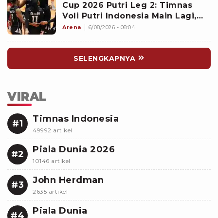
Cup 2026 Putri Leg 2: Timnas
Voli Putri Indonesia Main Lagi,
Langsung Hadapi Vietnam
Arena
6/08/2026 - 08:04
SELENGKAPNYA
VIRAL
Timnas Indonesia
#1
49992 artikel
Piala Dunia 2026
#2
10146 artikel
John Herdman
#3
2635 artikel
Piala Dunia
#4