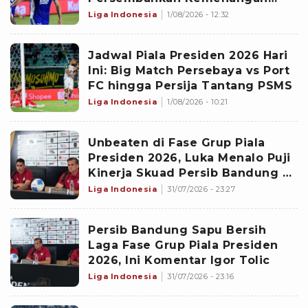
Persib untuk Bobotoh
Liga Indonesia
1/08/2026 - 12:32
Jadwal Piala Presiden 2026 Hari
Ini: Big Match Persebaya vs Port
FC hingga Persija Tantang PSMS
Liga Indonesia
1/08/2026 - 10:21
Unbeaten di Fase Grup Piala
Presiden 2026, Luka Menalo Puji
Kinerja Skuad Persib Bandung di
Masa Pramusim
Liga Indonesia
31/07/2026 - 23:27
Persib Bandung Sapu Bersih
Laga Fase Grup Piala Presiden
2026, Ini Komentar Igor Tolic
Liga Indonesia
31/07/2026 - 23:16