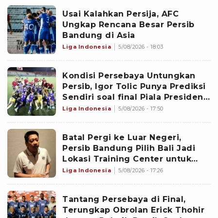
Usai Kalahkan Persija, AFC
Ungkap Rencana Besar Persib
Bandung di Asia
Liga Indonesia
5/08/2026 - 18:03
Kondisi Persebaya Untungkan
Persib, Igor Tolic Punya Prediksi
Sendiri soal final Piala Presiden
2026
Liga Indonesia
5/08/2026 - 17:50
Batal Pergi ke Luar Negeri,
Persib Bandung Pilih Bali Jadi
Lokasi Training Center untuk
Persiapan Musim 2026/2027
Liga Indonesia
5/08/2026 - 17:26
Tantang Persebaya di Final,
Terungkap Obrolan Erick Thohir