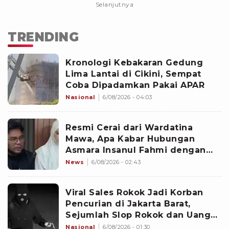
Selanjutnya
TRENDING
Kronologi Kebakaran Gedung
Lima Lantai di Cikini, Sempat
Coba Dipadamkan Pakai APAR
Nasional
6/08/2026 - 04:03
Resmi Cerai dari Wardatina
Mawa, Apa Kabar Hubungan
Asmara Insanul Fahmi dengan
Inara Rusli?
News
6/08/2026 - 02:43
Viral Sales Rokok Jadi Korban
Pencurian di Jakarta Barat,
Sejumlah Slop Rokok dan Uang
Setoran Raib
Nasional
6/08/2026 - 01:30