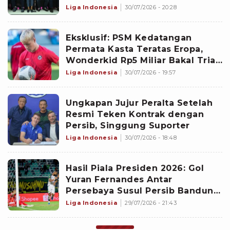
Putri Indonesia
Liga Indonesia
30/07/2026 - 20:28
Eksklusif: PSM Kedatangan
Permata Kasta Teratas Eropa,
Wonderkid Rp5 Miliar Bakal Trial
di Juku Eja Jelang Super League
Liga Indonesia
30/07/2026 - 19:57
Bergulir
Ungkapan Jujur Peralta Setelah
Resmi Teken Kontrak dengan
Persib, Singgung Suporter
Liga Indonesia
30/07/2026 - 18:48
Hasil Piala Presiden 2026: Gol
Yuran Fernandes Antar
Persebaya Susul Persib Bandung
ke Semifinal
Liga Indonesia
29/07/2026 - 21:43