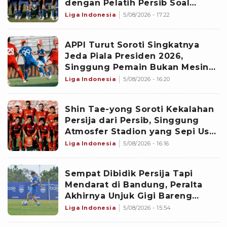
dengan Pelatih Persib Soal
Timnas Indonesia Hingga Piala
Liga Indonesia
5/08/2026 - 17:22
Presiden 2026
APPI Turut Soroti Singkatnya
Jeda Piala Presiden 2026,
Singgung Pemain Bukan Mesin
Hingga Ancaman Cedera dalam
Liga Indonesia
5/08/2026 - 16:20
Turnamen Pramusim
Shin Tae-yong Soroti Kekalahan
Persija dari Persib, Singgung
Atmosfer Stadion yang Sepi Usai
Gagal ke Final Piala Presiden
Liga Indonesia
5/08/2026 - 16:16
2026
Sempat Dibidik Persija Tapi
Mendarat di Bandung, Peralta
Akhirnya Unjuk Gigi Bareng
Persib di Piala Presiden 2026
Liga Indonesia
5/08/2026 - 15:54