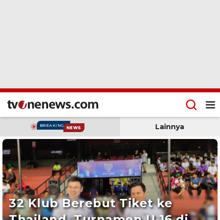
Lainnya
BREAKING
NEWS
32 Klub Berebut Tiket ke
Thailand, Turnamen U-16 di