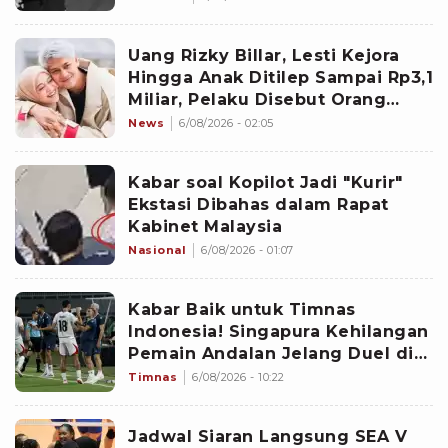
Uang Rizky Billar, Lesti Kejora
Hingga Anak Ditilep Sampai Rp3,1
Miliar, Pelaku Disebut Orang
Terdekat
News
6/08/2026 - 02:05
Kabar soal Kopilot Jadi "Kurir"
Ekstasi Dibahas dalam Rapat
Kabinet Malaysia
Nasional
6/08/2026 - 01:07
Kabar Baik untuk Timnas
Indonesia! Singapura Kehilangan
Pemain Andalan Jelang Duel di
Piala AFF 2026
Timnas
6/08/2026 - 10:22
Jadwal Siaran Langsung SEA V