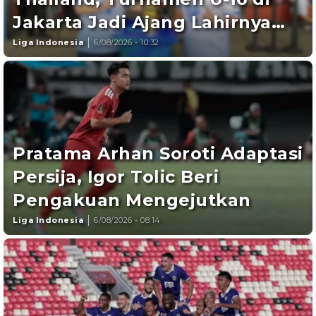
Jakarta Jadi Ajang Lahirnya
Calon Bintang Timnas
Liga Indonesia
6/08/2026 - 10:32
Indonesia
Pratama Arhan Soroti Adaptasi
Persija, Igor Tolic Beri
Pengakuan Mengejutkan
Liga Indonesia
6/08/2026 - 08:14