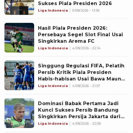
Sukses Piala Presiden 2026
Liga Indonesia
5/08/2026 - 13:56
Hasil Piala Presiden 2026:
Persebaya Segel Slot Final Usai
Singkirkan Arema FC
Liga Indonesia
4/08/2026 - 22:14
Singgung Regulasi FIFA, Pelatih
Persib Kritik Piala Presiden
Habis-habisan Usai Bawa Maung
Bandung ke Final
Liga Indonesia
4/08/2026 - 21:07
Dominasi Babak Pertama Jadi
Kunci Sukses Persib Bandung
Singkirkan Persija Jakarta dari
Piala Presiden 2026
Liga Indonesia
4/08/2026 - 20:59