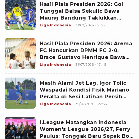
Hasil Piala Presiden 2026: Gol
Tunggal Balsa Sekulic Bawa
Maung Bandung Taklukkan
Tampines Rovers dan Juara Grup
Liga Indonesia
31/07/2026 - 21:27
A
Hasil Piala Presiden 2026: Arema
FC Hancurkan DPMM FC 2-0,
Brace Gustavo Henrique Bawa
Singo Edan Berpesta
Liga Indonesia
31/07/2026 - 17:45
Masih Alami Jet Lag, Igor Tolic
Waspadai Kondisi Fisik Mariano
Peralta di Sesi Latihan Persib
Bandung
Liga Indonesia
30/07/2026 - 22:36
I.League Matangkan Indonesia
Women's League 2026/27, Ferry
Paulus: Tonggak Baru Sepak Bola