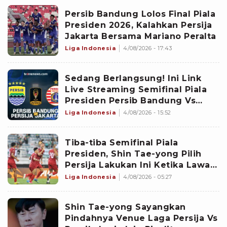
Persib Bandung Lolos Final Piala
Presiden 2026, Kalahkan Persija
Jakarta Bersama Mariano Peralta
Liga Indonesia
4/08/2026 - 17:43
Sedang Berlangsung! Ini Link
Live Streaming Semifinal Piala
Presiden Persib Bandung Vs
Persija, Ada Peralta
Liga Indonesia
4/08/2026 - 15:52
Tiba-tiba Semifinal Piala
Presiden, Shin Tae-yong Pilih
Persija Lakukan Ini Ketika Lawan
Persib
Liga Indonesia
4/08/2026 - 05:27
Shin Tae-yong Sayangkan
Pindahnya Venue Laga Persija Vs