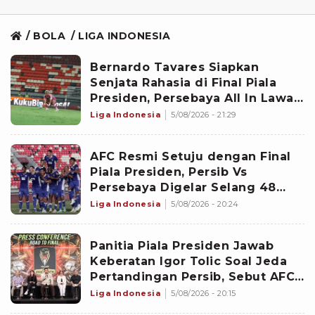
BOLA
LIGA INDONESIA
Bernardo Tavares Siapkan
Senjata Rahasia di Final Piala
Presiden, Persebaya All In Lawan
Persib
Liga Indonesia
5/08/2026 - 21:29
AFC Resmi Setuju dengan Final
Piala Presiden, Persib Vs
Persebaya Digelar Selang 48
Jam dari Semifinal
Liga Indonesia
5/08/2026 - 20:24
Panitia Piala Presiden Jawab
Keberatan Igor Tolic Soal Jeda
Pertandingan Persib, Sebut AFC
Sudah Tahu Hingga Bukan Event
Liga Indonesia
5/08/2026 - 20:15
FIFA