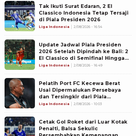
Tak Ikuti Surat Edaran, 2 El
Classico Indonesia Tetap Tersaji
di Piala Presiden 2026
Liga Indonesia
2/08/2026 - 16:54
Update Jadwal Piala Presiden
2026 Setelah Dipindah ke Bali: 2
El Classico di Semifinal Hingga
Hadiah Final Ditambah
Liga Indonesia
2/08/2026 - 16:49
Pelatih Port FC Kecewa Berat
Usai Dipermalukan Persebaya
dan Tersingkir dari Piala
Presiden 2026
Liga Indonesia
2/08/2026 - 10:03
Cetak Gol Roket dari Luar Kotak
Penalti, Balsa Sekulic
Persembahkan Kemenangan