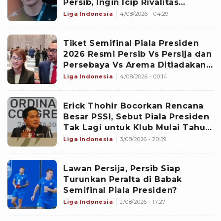
Persib, Ingin Icip Rivalitas
Jakmania dan Bobotoh Lebih
Liga Indonesia
4/08/2026 - 04:29
Cepat di Piala Presiden
Tiket Semifinal Piala Presiden
2026 Resmi Persib Vs Persija dan
Persebaya Vs Arema Ditiadakan,
Tsamara Amany Ungkap Alasan
Liga Indonesia
4/08/2026 - 00:14
Utamanya
Erick Thohir Bocorkan Rencana
Besar PSSI, Sebut Piala Presiden
Tak Lagi untuk Klub Mulai Tahun
Depan
Liga Indonesia
3/08/2026 - 20:59
Lawan Persija, Persib Siap
Turunkan Peralta di Babak
Semifinal Piala Presiden?
Liga Indonesia
2/08/2026 - 17:27