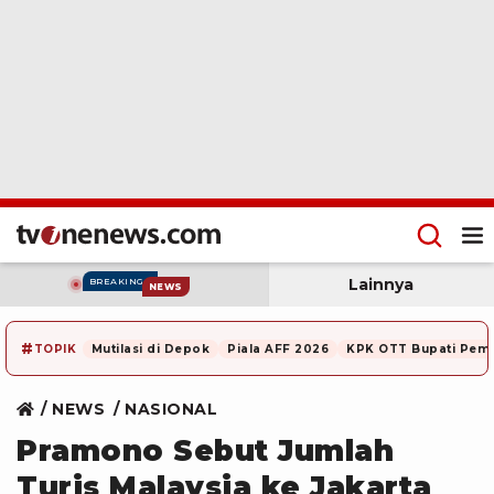
Lainnya
BREAKING
NEWS
#
TOPIK
Mutilasi di Depok
Piala AFF 2026
KPK OTT Bupati Pem
NEWS
NASIONAL
Pramono Sebut Jumlah
Turis Malaysia ke Jakarta