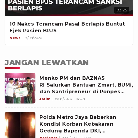
03:25
10 Nakes Terancam Pasal Berlapis Buntut
Ejek Pasien BPJS
News
7/08/2026
JANGAN LEWATKAN
Menko PM dan BAZNAS
RI Salurkan Bantuan Zmart, BUMi,
dan Santripreneur di Ponpes
Gresik
Jatim
8/08/2026 - 14:48
Polda Metro Jaya Beberkan
Kondisi Korban Kebakaran
Gedung Bapenda DKI,
Penyelidikan Masih Dilakukan
Nasional
8/08/2026 - 14:38