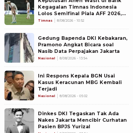
Keputusan Aneh Wasit di Balik
Kegagalan Timnas Indonesia
Lolos Semifinal Piala AFF 2026,
Untungkan Singapura dan
Timnas
8/08/2026 - 10:52
Rugikan Garuda
Gedung Bapenda DKI Kebakaran,
Pramono Angkat Bicara soal
Nasib Data Perpajakan Jakarta
Nasional
8/08/2026 - 13:54
Ini Respons Kepala BGN Usai
Kasus Keracunan MBG Kembali
Terjadi
Nasional
8/08/2026 - 05:02
Dinkes DKI Tegaskan Tak Ada
Nakes Jakarta Mencibir Curhatan
Pasien BPJS Yurizal