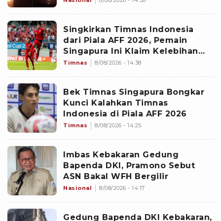
Singkirkan Timnas Indonesia
dari Piala AFF 2026, Pemain
Singapura Ini Klaim Kelebihan
The Lions yang Buat Garuda
Timnas
8/08/2026 - 14:38
Gagal Menang
Bek Timnas Singapura Bongkar
Kunci Kalahkan Timnas
Indonesia di Piala AFF 2026
Timnas
8/08/2026 - 14:25
Imbas Kebakaran Gedung
Bapenda DKI, Pramono Sebut
ASN Bakal WFH Bergilir
Nasional
8/08/2026 - 14:17
Gedung Bapenda DKI Kebakaran,