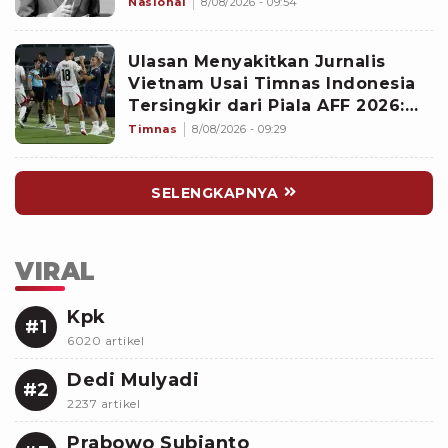
Nasional
8/08/2026 - 09:54
Ulasan Menyakitkan Jurnalis
Vietnam Usai Timnas Indonesia
Tersingkir dari Piala AFF 2026:
Memalukan!
Timnas
8/08/2026 - 09:29
SELENGKAPNYA
VIRAL
Kpk
#1
6020 artikel
Dedi Mulyadi
#2
2237 artikel
Prabowo Subianto