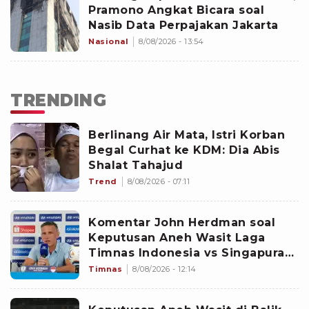
Pramono Angkat Bicara soal
Nasib Data Perpajakan Jakarta
Nasional
8/08/2026 - 13:54
TRENDING
Berlinang Air Mata, Istri Korban
Begal Curhat ke KDM: Dia Abis
Shalat Tahajud
Trend
8/08/2026 - 07:11
Komentar John Herdman soal
Keputusan Aneh Wasit Laga
Timnas Indonesia vs Singapura
di Piala AFF 2026: Percuma
Timnas
8/08/2026 - 12:14
Bahas Itu