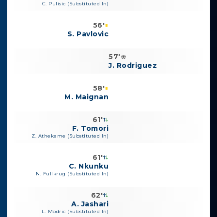
C. Pulisic (Substituted In)
56'
S. Pavlovic
57'
J. Rodriguez
58'
M. Maignan
61'
F. Tomori
Z. Athekame (Substituted In)
61'
C. Nkunku
N. Fullkrug (Substituted In)
62'
A. Jashari
L. Modric (Substituted In)