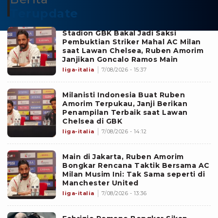
Terupdate
Stadion GBK Bakal Jadi Saksi
Pembuktian Striker Mahal AC Milan
saat Lawan Chelsea, Ruben Amorim
Janjikan Goncalo Ramos Main
liga-italia
7/08/2026 - 15:37
Milanisti Indonesia Buat Ruben
Amorim Terpukau, Janji Berikan
Penampilan Terbaik saat Lawan
Chelsea di GBK
liga-italia
7/08/2026 - 14:12
Main di Jakarta, Ruben Amorim
Bongkar Rencana Taktik Bersama AC
Milan Musim Ini: Tak Sama seperti di
Manchester United
liga-italia
7/08/2026 - 13:36