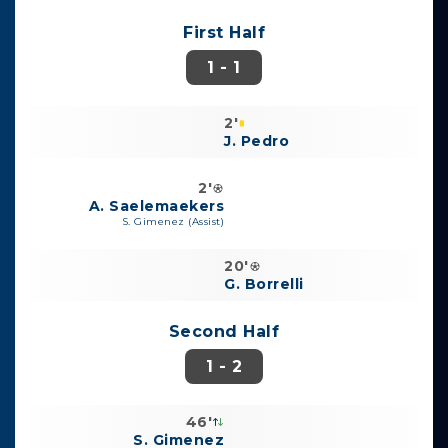
First Half
1 - 1
2'
J. Pedro
2'
A. Saelemaekers
S. Gimenez (Assist)
20'
G. Borrelli
Second Half
1 - 2
46'
S. Gimenez