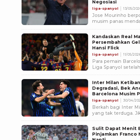
Negosiasi
liga-spanyol
13/05/202
Jose Mourinho berpo
musim panas mendat
jurnalis ternama Er
sedang berlangsung
Kandaskan Real Ma
Persembahkan Gela
Hansi Flick
liga-spanyol
11/05/2026
Para pemain Barcel
Liga Spanyol setela
Real Madrid. Pelatih 
tengah duka.
Inter Milan Ketib
Degradasi, Bek And
Barcelona Musim P
liga-spanyol
30/04/202
Berkah bagi Inter Mil
yang tak terduga. J
peluang Barcelona m
batal.
Sulit Dapat Menit 
Pinjamkan Franco 
Nanti