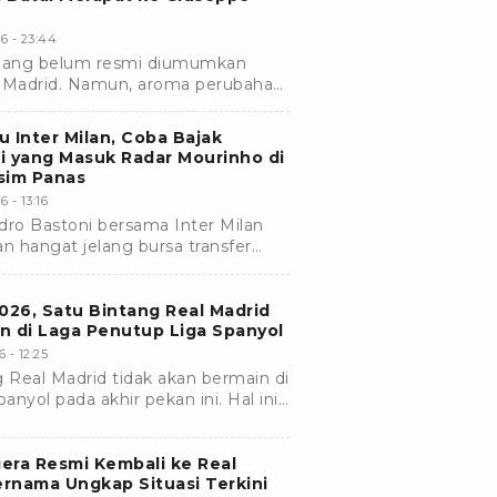
6 - 23:44
ang belum resmi diumumkan
l Madrid. Namun, aroma perubahan
rnabeu mulai terasa jelang bursa
 Inter Milan, Coba Bajak
i yang Masuk Radar Mourinho di
sim Panas
 - 13:16
ro Bastoni bersama Inter Milan
n hangat jelang bursa transfer
mnas Italia itu masuk radar Real
026, Satu Bintang Real Madrid
n di Laga Penutup Liga Spanyol
 - 12:25
 Real Madrid tidak akan bermain di
anyol pada akhir pekan ini. Hal ini
 Dunia 2026.
era Resmi Kembali ke Real
ernama Ungkap Situasi Terkini