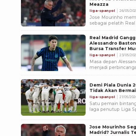
Meazza
liga-spanyol
26/05/202
Jose Mourinho mem
sebagai pelatih Rea
besar di Santiago Be
transfer.
Real Madrid Ganggu
Alessandro Baston
Bursa Transfer Mu
liga-spanyol
23/05/2026
Masa depan Alessand
menjadi perbincanga
musim panas. Bek Ti
Madrid.
Demi Piala Dunia 2
Tidak Akan Bermai
liga-spanyol
21/05/2026
Satu pemain bintang
laga penutup Liga Sp
dilakukan demi Piala
Jose Mourinho Seg
Madrid? Jurnalis T