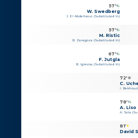
57'
W. Swedberg
J. El Abdellaoui (Substituted In)
57'
M. Ristic
B. Zaragoza (Substituted In)
67'
F. Jutgla
B. Iglesias (Substituted In)
72'
C. Uch
I. Bekhouch
78'
A. Liso
A. Sola (Su
81'
David S