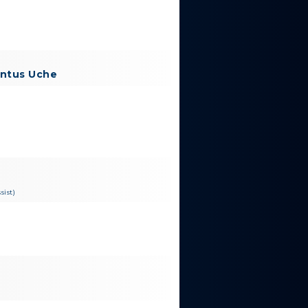
antus Uche
sist)