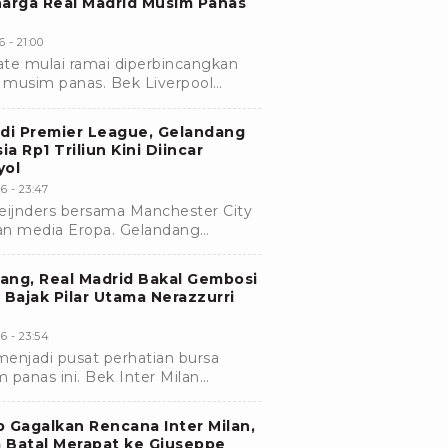
harga Real Madrid Musim Panas
 - 21:00
te mulai ramai diperbincangkan
r musim panas. Bek Liverpool
satu pemain yang diminati sejumlah
 di Premier League, Gelandang
a Rp1 Triliun Kini Diincar
yol
6 - 23:47
Reijnders bersama Manchester City
an media Eropa. Gelandang
p1 Triliun itu diincar raksasa
ang, Real Madrid Bakal Gembosi
 Bajak Pilar Utama Nerazzurri
6 - 23:54
menjadi pusat perhatian bursa
 panas ini. Bek Inter Milan
masuk dalam daftar prioritas Real
 Gagalkan Rencana Inter Milan,
 Batal Merapat ke Giuseppe