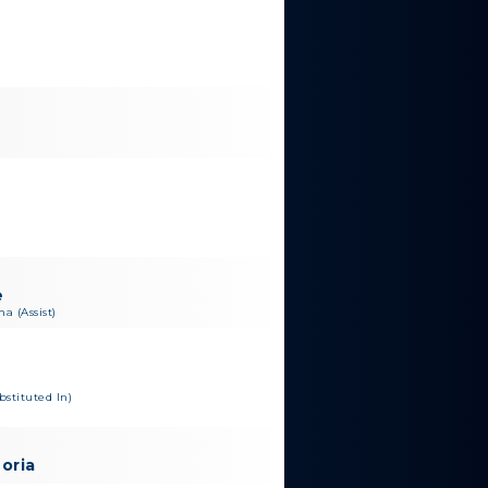
e
a (Assist)
bstituted In)
oria