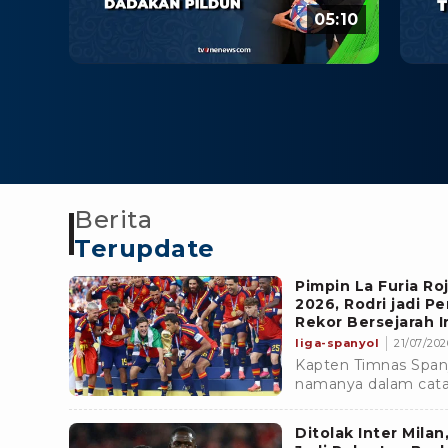
05:10
Berita
Terupdate
Pimpin La Furia Roj
2026, Rodri jadi P
Rekor Bersejarah I
liga-spanyol
21/07/2026
Kapten Timnas Spany
namanya dalam catat
memimpin La Furia R
Ditolak Inter Mila