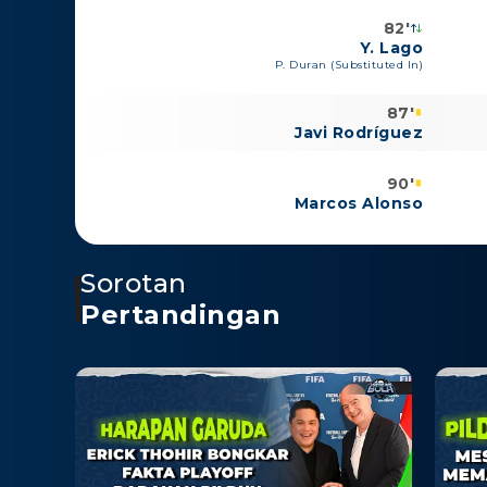
82'
Y. Lago
P. Duran (Substituted In)
87'
Javi Rodríguez
90'
Marcos Alonso
Sorotan
Pertandingan