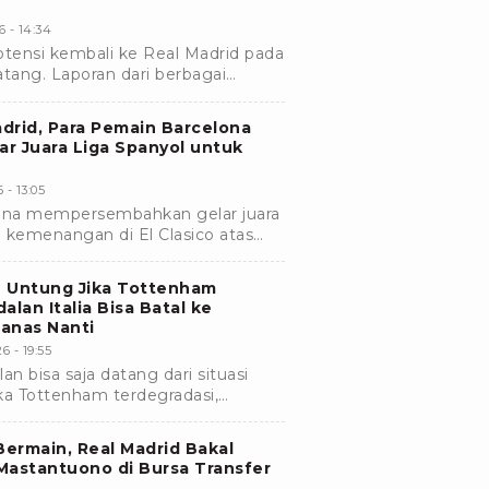
6 - 14:34
tensi kembali ke Real Madrid pada
ang. Laporan dari berbagai
opa mengatakan bahwa negosiasi
.
drid, Para Pemain Barcelona
r Juara Liga Spanyol untuk
 - 13:05
ona mempersembahkan gelar juara
h kemenangan di El Clasico atas
mereka, Hansi Flick, harus hadir di
an Untung Jika Tottenham
alan Italia Bisa Batal ke
anas Nanti
6 - 19:55
an bisa saja datang dari situasi
ika Tottenham terdegradasi,
erekrut bek Nerazzurri berpotensi
Bermain, Real Madrid Bakal
Mastantuono di Bursa Transfer