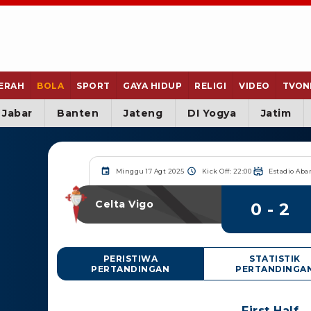
ERAH
BOLA
SPORT
GAYA HIDUP
RELIGI
VIDEO
TVON
Jabar
Banten
Jateng
DI Yogya
Jatim
Minggu 17 Agt 2025
Kick Off: 22:00
Estadio Aba
Celta Vigo
0 - 2
PERISTIWA
STATISTIK
PERTANDINGAN
PERTANDINGA
First Half