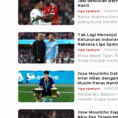
Jadi Rekrutan Ber
Nanti
liga-spanyol
31/05/2026
Nama Ibrahima Kona
jelang bursa transfe
tersebut jadi salah 
klub.
Tak Lagi Menonjol
Keturunan Indonesi
Raksasa Liga Span
liga-spanyol
29/05/202
Masa depan Tijjani 
mulai menjadi sorot
keturunan Indonesia R
Spanyol.
Jose Mourinho Dat
Inter Milan dengan
Musim Panas Nanti
liga-spanyol
26/05/202
Alessandro Bastoni 
transfer Eropa musim
tersebut dikabarkan 
Madrid.
Jose Mourinho Siap
Nico Paz Terancam