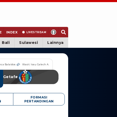
E
INDEX
LIVE
STREAM
Bali
Sulawesi
Lainnya
nca Balaídos
Wasit: Iosu Galech A.
Getafe
FORMASI
N
PERTANDINGAN