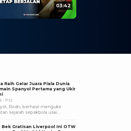
03:42
a Raih Gelar Juara Piala Dunia
emain Spanyol Pertama yang Ukir
ni
 - 17:22
ol, Rodri, berhasil mengukir
an sejarah sepakbola usai
oja menjuarai Piala Dunia 2026.
n, Bek Gratisan Liverpool Ini OTW