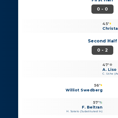
0 - 0
45'
Christ
Second Half
0 - 2
47'
A. Liso
C. Uche (As
56'
Williot Swedberg
57'
F. Beltran
H. Sotelo (Substituted In)