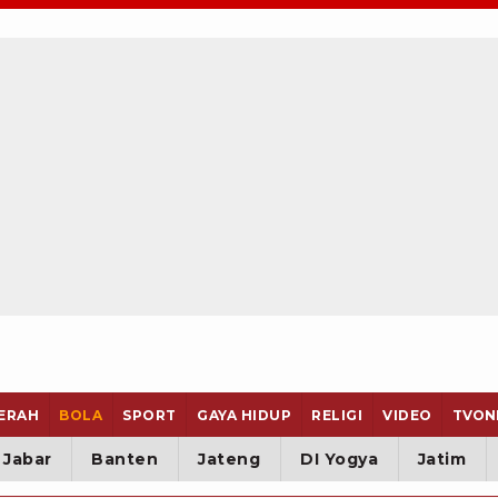
ERAH
BOLA
SPORT
GAYA HIDUP
RELIGI
VIDEO
TVON
Jabar
Banten
Jateng
DI Yogya
Jatim