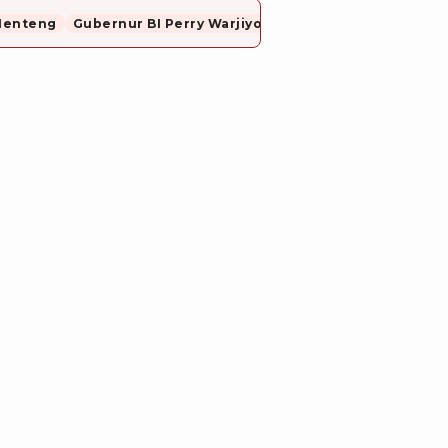
Menteng
Gubernur BI Perry Warjiyo Mundur