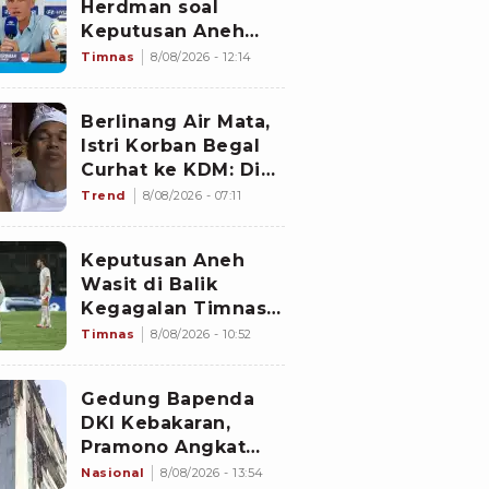
Herdman soal
Keputusan Aneh
Wasit Laga Timnas
Timnas
8/08/2026 - 12:14
Indonesia vs
Singapura di Piala
Berlinang Air Mata,
AFF 2026: Percuma
Istri Korban Begal
Bahas Itu
Curhat ke KDM: Dia
Abis Shalat Tahajud
Trend
8/08/2026 - 07:11
Keputusan Aneh
Wasit di Balik
Kegagalan Timnas
Indonesia Lolos
Timnas
8/08/2026 - 10:52
Semifinal Piala AFF
2026, Untungkan
Gedung Bapenda
Singapura dan
DKI Kebakaran,
Rugikan Garuda
Pramono Angkat
Bicara soal Nasib
Nasional
8/08/2026 - 13:54