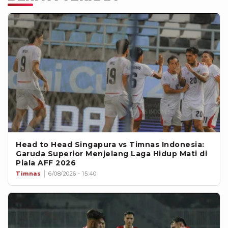
ungkap The Thao247.
Head to Head Singapura vs Timnas Indonesia:
Garuda Superior Menjelang Laga Hidup Mati di
Piala AFF 2026
Timnas
6/08/2026 - 15:40