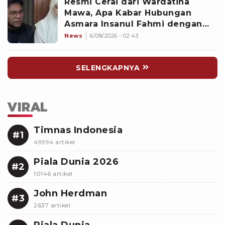
Resmi Cerai dari Wardatina
Mawa, Apa Kabar Hubungan
Asmara Insanul Fahmi dengan
Inara Rusli?
News
6/08/2026 - 02:43
SELENGKAPNYA
VIRAL
Timnas Indonesia
#1
49994 artikel
Piala Dunia 2026
#2
10146 artikel
John Herdman
#3
2637 artikel