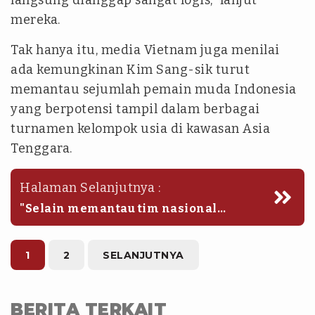
langsung dianggap sangat logis," lanjut
mereka.
Tak hanya itu, media Vietnam juga menilai
ada kemungkinan Kim Sang-sik turut
memantau sejumlah pemain muda Indonesia
yang berpotensi tampil dalam berbagai
turnamen kelompok usia di kawasan Asia
Tenggara.
Halaman Selanjutnya :
"Selain memantau tim nasional
Indonesia, ada kemungkinan bahwa
ahli strategi asal Korea Selatan itu juga
mengevaluasi para pemain muda yang
1
2
SELANJUTNYA
berpartisipasi dalam Kejuaraan Asia
Tenggara U19 2026, yang akan
diselenggarakan di Indonesia,"
BERITA TERKAIT