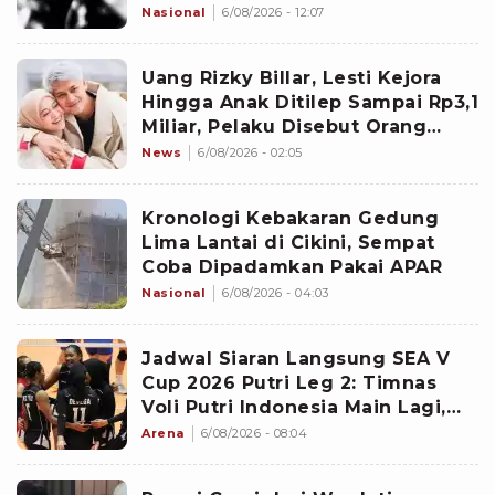
Nasional
6/08/2026 - 12:07
Uang Rizky Billar, Lesti Kejora
Hingga Anak Ditilep Sampai Rp3,1
Miliar, Pelaku Disebut Orang
Terdekat
News
6/08/2026 - 02:05
Kronologi Kebakaran Gedung
Lima Lantai di Cikini, Sempat
Coba Dipadamkan Pakai APAR
Nasional
6/08/2026 - 04:03
Jadwal Siaran Langsung SEA V
Cup 2026 Putri Leg 2: Timnas
Voli Putri Indonesia Main Lagi,
Langsung Hadapi Vietnam
Arena
6/08/2026 - 08:04