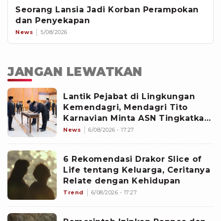
Seorang Lansia Jadi Korban Perampokan
dan Penyekapan
News
5/08/2026
JANGAN LEWATKAN
Lantik Pejabat di Lingkungan
Kemendagri, Mendagri Tito
Karnavian Minta ASN Tingkatkan
Kinerja
News
6/08/2026 - 17:27
6 Rekomendasi Drakor Slice of
Life tentang Keluarga, Ceritanya
Relate dengan Kehidupan
Trend
6/08/2026 - 17:27