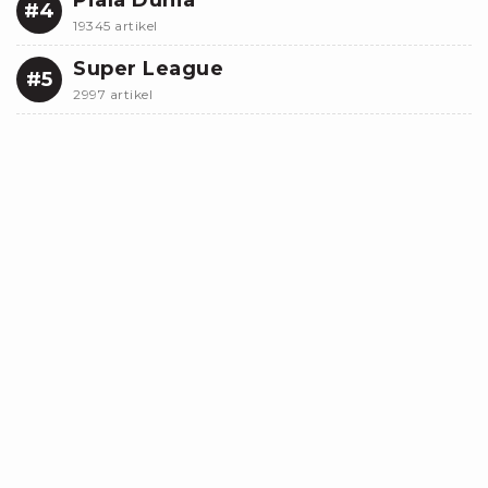
Piala Dunia
#4
19345 artikel
Super League
#5
2997 artikel