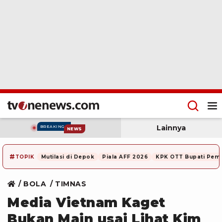
Lainnya
BREAKING
NEWS
#
TOPIK
Mutilasi di Depok
Piala AFF 2026
KPK OTT Bupati Pem
BOLA
TIMNAS
Media Vietnam Kaget
Bukan Main usai Lihat Kim