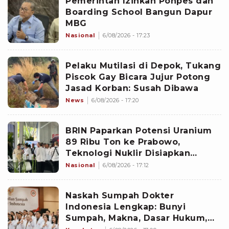
Pemerintah Izinkan Ponpes dan
Boarding School Bangun Dapur
MBG
Nasional
6/08/2026 - 17:23
Pelaku Mutilasi di Depok, Tukang
Piscok Gay Bicara Jujur Potong
Jasad Korban: Susah Dibawa
News
6/08/2026 - 17:20
BRIN Paparkan Potensi Uranium
89 Ribu Ton ke Prabowo,
Teknologi Nuklir Disiapkan
Dukung PLTN
Nasional
6/08/2026 - 17:12
Naskah Sumpah Dokter
Indonesia Lengkap: Bunyi
Sumpah, Makna, Dasar Hukum,