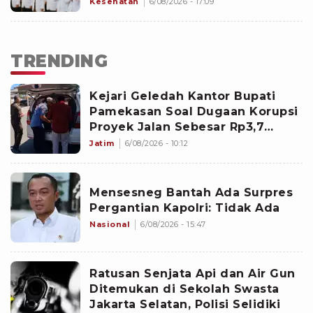
dan Etika Profesi yang Wajib
Kesehatan
6/08/2026 - 17:09
Dijunjung
TRENDING
Kejari Geledah Kantor Bupati
Pamekasan Soal Dugaan Korupsi
Proyek Jalan Sebesar Rp3,7
Milliar
Jatim
6/08/2026 - 10:12
Mensesneg Bantah Ada Surpres
Pergantian Kapolri: Tidak Ada
Nasional
6/08/2026 - 15:47
Ratusan Senjata Api dan Air Gun
Ditemukan di Sekolah Swasta
Jakarta Selatan, Polisi Selidiki