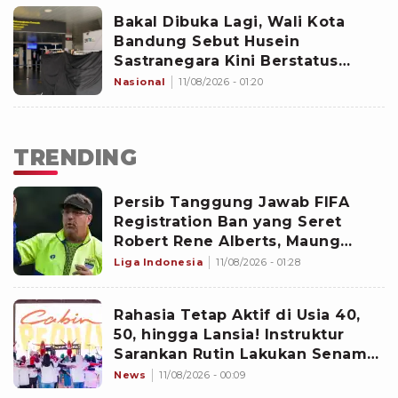
Bakal Dibuka Lagi, Wali Kota
Bandung Sebut Husein
Sastranegara Kini Berstatus
Bandar Udara Internasional
Nasional
11/08/2026 - 01:20
TRENDING
Persib Tanggung Jawab FIFA
Registration Ban yang Seret
Robert Rene Alberts, Maung
Bandung Selesaikan Bursa
Liga Indonesia
11/08/2026 - 01:28
Transfer Pemain Lebih Cepat?
Rahasia Tetap Aktif di Usia 40,
50, hingga Lansia! Instruktur
Sarankan Rutin Lakukan Senam
Ini
News
11/08/2026 - 00:09