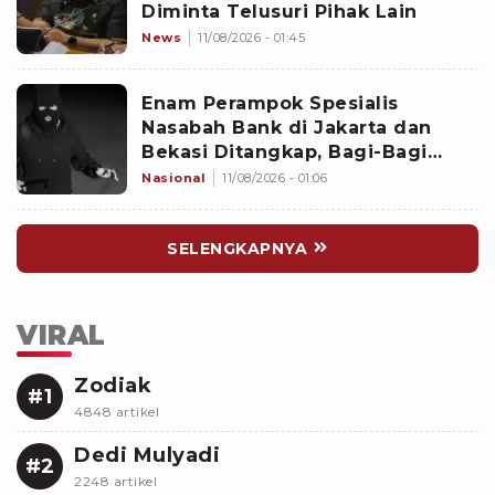
Diminta Telusuri Pihak Lain
News
11/08/2026 - 01:45
Enam Perampok Spesialis
Nasabah Bank di Jakarta dan
Bekasi Ditangkap, Bagi-Bagi
Tugas Terstruktur
Nasional
11/08/2026 - 01:06
SELENGKAPNYA
VIRAL
Zodiak
#1
4848 artikel
Dedi Mulyadi
#2
2248 artikel