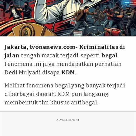
dok.kolase tvOnenews.com /Gemini AI/Jabarprov
Jakarta
, tvonenews.com-
Kriminalitas di
jalan
tengah marak terjadi, seperti
begal
.
Fenomena ini juga mendapatkan perhatian
Dedi Mulyadi disapa
KDM
.
Melihat fenomena begal yang banyak terjadi
diberbagai daerah. KDM pun langsung
membentuk tim khusus antibegal.
ADVERTISEMENT