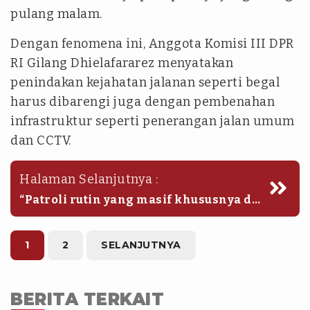
pulang malam.
Dengan fenomena ini, Anggota Komisi III DPR
RI Gilang Dhielafararez menyatakan
penindakan kejahatan jalanan seperti begal
harus dibarengi juga dengan pembenahan
infrastruktur seperti penerangan jalan umum
dan CCTV.
Halaman Selanjutnya :
“Patroli rutin yang masif khususnya di
titik-titik rawan, hingga memberantas
jaringan kelompok begal,” tegas Gilang
Dhielafararez dalam keterangan
1
2
SELANJUTNYA
resmi dalam laman resmi DPR.(klw)
BERITA TERKAIT