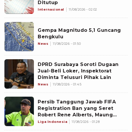
Ditutup
Internasional
11/08/2026 - 02:02
Gempa Magnitudo 5,1 Guncang
Bengkulu
News
11/08/2026 - 01:50
DPRD Surabaya Soroti Dugaan
Jual-Beli Loker, Inspektorat
Diminta Telusuri Pihak Lain
News
11/08/2026 - 01:45
Persib Tanggung Jawab FIFA
Registration Ban yang Seret
Robert Rene Alberts, Maung
Bandung Selesaikan Bursa
Liga Indonesia
11/08/2026 - 01:28
Transfer Pemain Lebih Cepat?