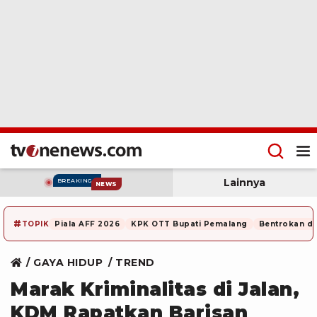
Lainnya
BREAKING
NEWS
#
TOPIK
Piala AFF 2026
KPK OTT Bupati Pemalang
Bentrokan di
GAYA HIDUP
TREND
Marak Kriminalitas di Jalan,
KDM Rapatkan Barisan