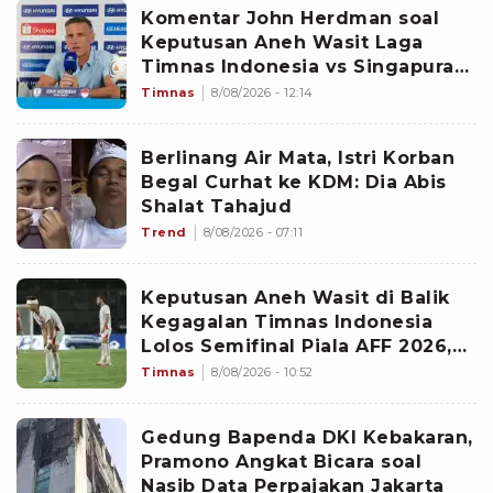
Komentar John Herdman soal
Keputusan Aneh Wasit Laga
Timnas Indonesia vs Singapura
di Piala AFF 2026: Percuma
Timnas
8/08/2026 - 12:14
Bahas Itu
Berlinang Air Mata, Istri Korban
Begal Curhat ke KDM: Dia Abis
Shalat Tahajud
Trend
8/08/2026 - 07:11
Keputusan Aneh Wasit di Balik
Kegagalan Timnas Indonesia
Lolos Semifinal Piala AFF 2026,
Untungkan Singapura dan
Timnas
8/08/2026 - 10:52
Rugikan Garuda
Gedung Bapenda DKI Kebakaran,
Pramono Angkat Bicara soal
Nasib Data Perpajakan Jakarta