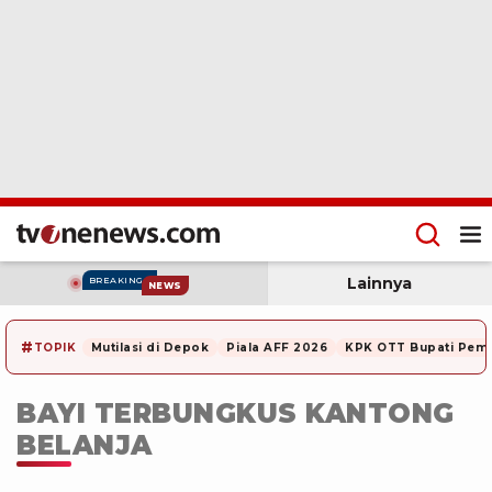
Lainnya
BREAKING
NEWS
#
TOPIK
Mutilasi di Depok
Piala AFF 2026
KPK OTT Bupati Pem
BAYI TERBUNGKUS KANTONG
BELANJA