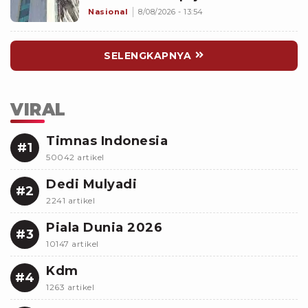
Nasional
8/08/2026 - 13:54
SELENGKAPNYA
VIRAL
Timnas Indonesia
#1
50042 artikel
Dedi Mulyadi
#2
2241 artikel
Piala Dunia 2026
#3
10147 artikel
Kdm
#4
1263 artikel