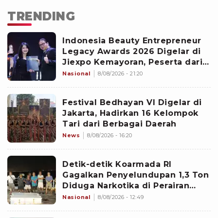
TRENDING
Indonesia Beauty Entrepreneur
Legacy Awards 2026 Digelar di
Jiexpo Kemayoran, Peserta dari
4 Negara Adu Karya PMU
Nasional
8/08/2026 - 21:20
Festival Bedhayan VI Digelar di
Jakarta, Hadirkan 16 Kelompok
Tari dari Berbagai Daerah
News
8/08/2026 - 16:20
Detik-detik Koarmada RI
Gagalkan Penyelundupan 1,3 Ton
Diduga Narkotika di Perairan
Bintan
Nasional
8/08/2026 - 12:49