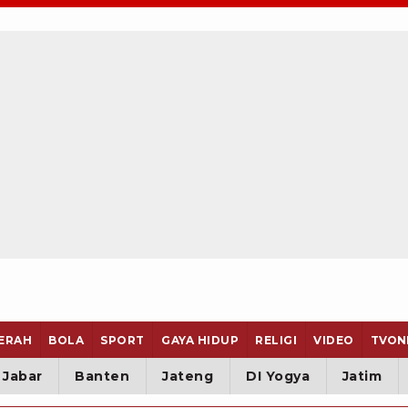
ERAH
BOLA
SPORT
GAYA HIDUP
RELIGI
VIDEO
TVON
Jabar
Banten
Jateng
DI Yogya
Jatim