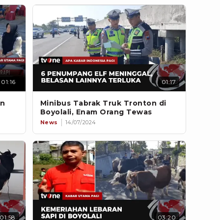
01:16
01:17
an
Minibus Tabrak Truk Tronton di
Boyolali, Enam Orang Tewas
News
14/07/2024
01:58
03:20