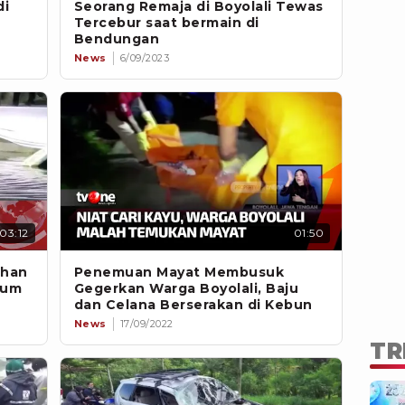
di
Seorang Remaja di Boyolali Tewas
Tercebur saat bermain di
Bendungan
News
6/09/2023
03:12
01:50
dhan
Penemuan Mayat Membusuk
kum
Gegerkan Warga Boyolali, Baju
dan Celana Berserakan di Kebun
News
17/09/2022
TR