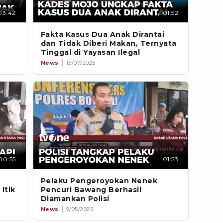
03:42
01:52
Fakta Kasus Dua Anak Dirantai
dan Tidak Diberi Makan, Ternyata
Tinggal di Yayasan Ilegal
News
15/07/2025
00:55
01:53
Pelaku Pengeroyokan Nenek
Itik
Pencuri Bawang Berhasil
Diamankan Polisi
News
9/05/2025