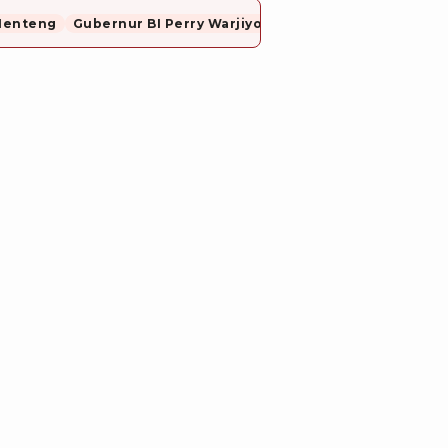
Menteng
Gubernur BI Perry Warjiyo Mundur