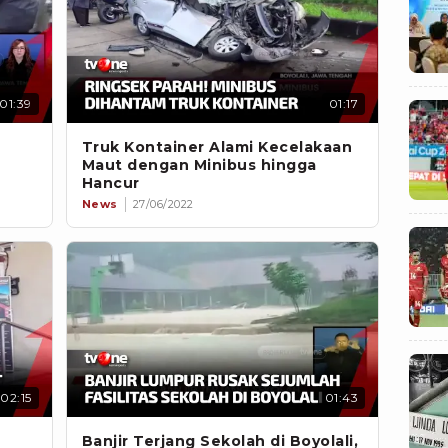
01:39
01:17
Truk Kontainer Alami Kecelakaan
Maut dengan Minibus hingga
Hancur
News
27/06/2022
02:15
01:43
Banjir Terjang Sekolah di Boyolali,