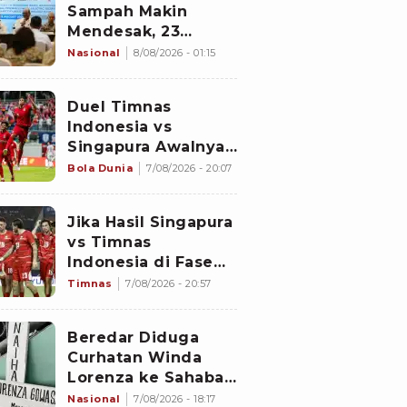
Sampah Makin
Mendesak, 23
Negara Berkumpul
Nasional
8/08/2026 - 01:15
di Jakarta Bawa
Solusi
Duel Timnas
Indonesia vs
Singapura Awalnya
Bukan di Stadion
Bola Dunia
7/08/2026 - 20:07
Jalan Besar
Jika Hasil Singapura
vs Timnas
Indonesia di Fase
Grup Piala AFF 2026
Timnas
7/08/2026 - 20:57
Imbang, Apa yang
akan Terjadi?
Beredar Diduga
Curhatan Winda
Lorenza ke Sahabat,
Temukan Fakta
Nasional
7/08/2026 - 18:17