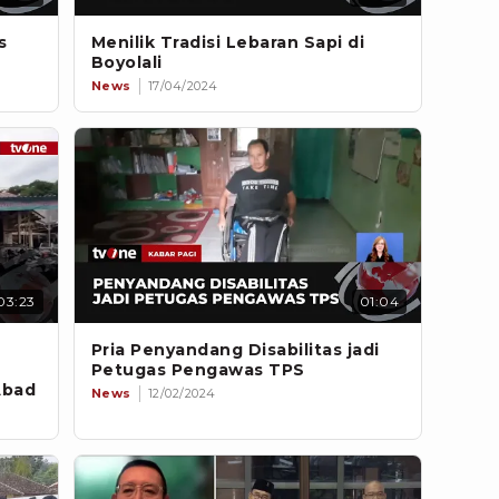
s
Menilik Tradisi Lebaran Sapi di
Boyolali
News
17/04/2024
03:23
01:04
Pria Penyandang Disabilitas jadi
Petugas Pengawas TPS
Abad
News
12/02/2024