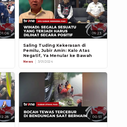
01:06
09:23
Saling Tuding Kekerasan di
Pemilu, Jubir Amin: Kalo Atas
Negatif, Ya Menular ke Bawah
News
3/01/2024
02:28
00:51