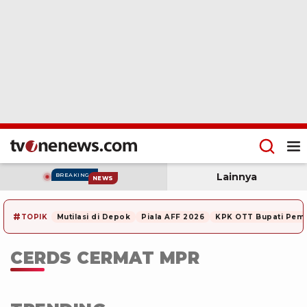
Lainnya
BREAKING
NEWS
#
TOPIK
Mutilasi di Depok
Piala AFF 2026
KPK OTT Bupati Pem
CERDS CERMAT MPR