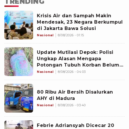
TRENDING
Krisis Air dan Sampah Makin
Mendesak, 23 Negara Berkumpul
di Jakarta Bawa Solusi
Nasional
8/08/2026 - 01:15
Update Mutilasi Depok: Polisi
Ungkap Alasan Mengapa
Potongan Tubuh Korban Belum
Juga Ditemukan
Nasional
8/08/2026 - 04:03
80 Ribu Air Bersih Disalurkan
AHY di Madura
Nasional
8/08/2026 - 03:40
Febrie Adriansyah Dicecar 20