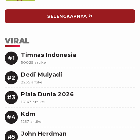
SELENGKAPNYA
VIRAL
Timnas Indonesia
#1
50025 artikel
Dedi Mulyadi
#2
2235 artikel
Piala Dunia 2026
#3
10147 artikel
Kdm
#4
1257 artikel
John Herdman
#5