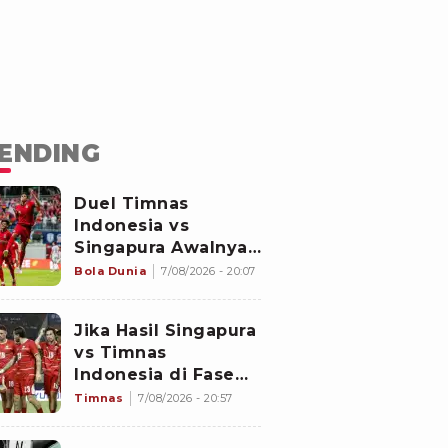
ENDING
Duel Timnas
Indonesia vs
Singapura Awalnya
Bukan di Stadion
Bola Dunia
7/08/2026 - 20:07
Jalan Besar
Jika Hasil Singapura
vs Timnas
Indonesia di Fase
Grup Piala AFF 2026
Timnas
7/08/2026 - 20:57
Imbang, Apa yang
akan Terjadi?