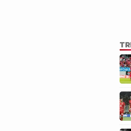
ur pada ajang Kejuaraan Dunia Voli.
TR