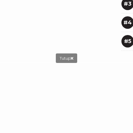
#3
#4
#5
Tutup