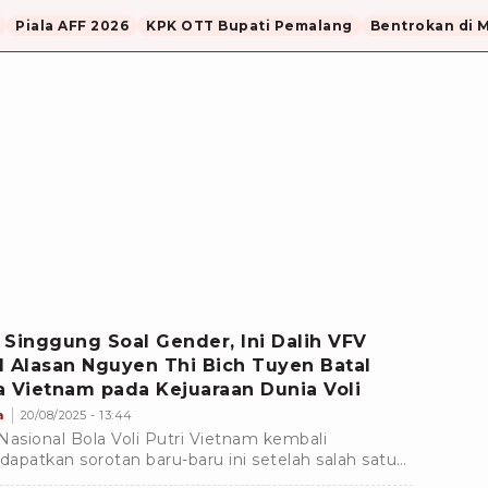
Piala AFF 2026
KPK OTT Bupati Pemalang
Bentrokan di 
 Singgung Soal Gender, Ini Dalih VFV
l Alasan Nguyen Thi Bich Tuyen Batal
a Vietnam pada Kejuaraan Dunia Voli
a
20/08/2025 - 13:44
Nasional Bola Voli Putri Vietnam kembali
apatkan sorotan baru-baru ini setelah salah satu
in andalan mereka, Nguyen Thi Bich Tuyen