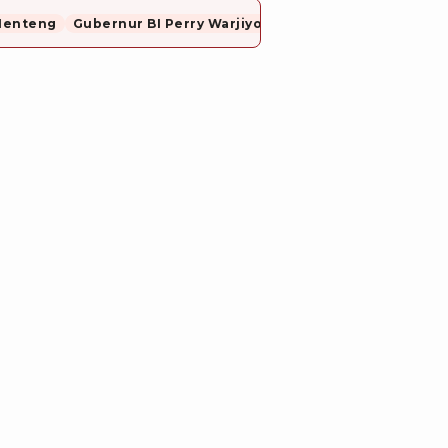
Menteng
Gubernur BI Perry Warjiyo Mundur