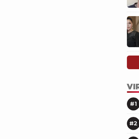
VI
#1
#2