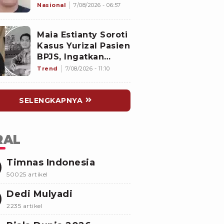
Kerja Goreng Piscok
Nasional
7/08/2026 - 06:57
Usai Izin Interview
di Mal
Maia Estianty Soroti
Kasus Yurizal Pasien
BPJS, Ingatkan
Nakes untuk Jaga
Trend
7/08/2026 - 11:10
Empati
SELENGKAPNYA
RAL
Timnas Indonesia
50025 artikel
Dedi Mulyadi
2235 artikel