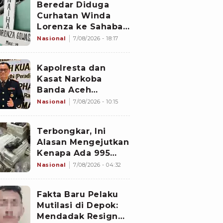
Beredar Diduga
Curhatan Winda
Lorenza ke Sahabat,
Temukan Fakta
Nasional
7/08/2026 - 18:17
Sebelum Mantan
Istri Polisi di Medan
Kapolresta dan
Tewas
Kasat Narkoba
Banda Aceh
Diperiksa
Nasional
7/08/2026 - 10:15
Divpropam Mabes
Polri, Ini Faktanya
Terbongkar, Ini
Alasan Mengejutkan
Kenapa Ada 995
Senjata di Dalam
Nasional
7/08/2026 - 04:32
Sekolah Jaksel
Sejak 2020
Fakta Baru Pelaku
Mutilasi di Depok:
Mendadak Resign