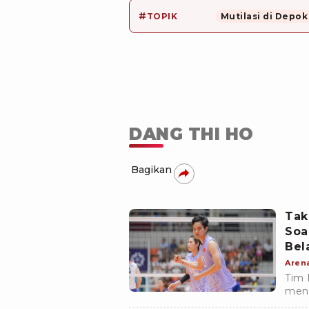
#
TOPIK
Mutilasi di Depok
DANG THI HO
Bagikan
Tak
Soa
Bel
Aren
Tim 
mend
pema