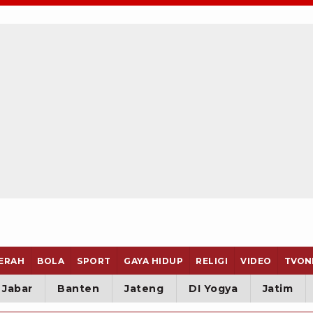
ERAH
BOLA
SPORT
GAYA HIDUP
RELIGI
VIDEO
TVON
Jabar
Banten
Jateng
DI Yogya
Jatim