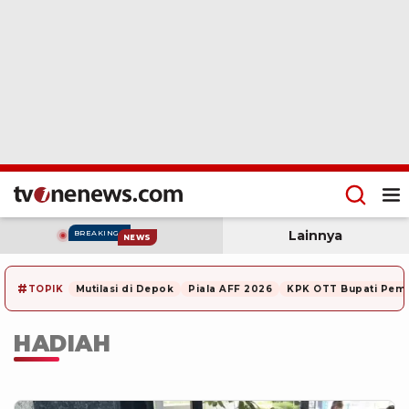
Lainnya
BREAKING
NEWS
#
TOPIK
Mutilasi di Depok
Piala AFF 2026
KPK OTT Bupati Pem
HADIAH