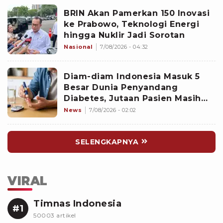
BRIN Akan Pamerkan 150 Inovasi
ke Prabowo, Teknologi Energi
hingga Nuklir Jadi Sorotan
Nasional
7/08/2026 - 04:32
Diam-diam Indonesia Masuk 5
Besar Dunia Penyandang
Diabetes, Jutaan Pasien Masih
Kesulitan Berobat
News
7/08/2026 - 02:02
SELENGKAPNYA
VIRAL
Timnas Indonesia
#1
50003 artikel