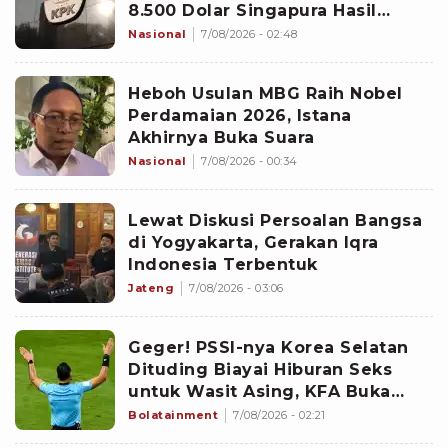
8.500 Dolar Singapura Hasil
Penggeledahan
Nasional
7/08/2026 - 02:48
Heboh Usulan MBG Raih Nobel
Perdamaian 2026, Istana
Akhirnya Buka Suara
Nasional
7/08/2026 - 00:34
Lewat Diskusi Persoalan Bangsa
di Yogyakarta, Gerakan Iqra
Indonesia Terbentuk
Jateng
7/08/2026 - 03:06
Geger! PSSI-nya Korea Selatan
Dituding Biayai Hiburan Seks
untuk Wasit Asing, KFA Buka
Suara
Bolatainment
7/08/2026 - 02:21