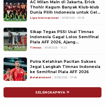
AC Milan Main di Jakarta, Erick
Thohir Kagum Banyak Klub-klub
Dunia Pilih Indonesia untuk Gelar
Pramusim: Dampaknya Positif
Liga Internasional
8/08/2026 - 09:39
Sikap Tegas PSSI Usai Timnas
Indonesia Gagal Lolos Semifinal
Piala AFF 2026, Ajang
Selanjutnya Jadi Pembuktian
Timnas
8/08/2026 - 10:23
Garuda
Putra Kelahiran Pacitan Sukses
Jegal Langkah Timnas Indonesia
ke Semifinal Piala AFF 2026
Bolatainment
8/08/2026 - 07:08
SELENGKAPNYA