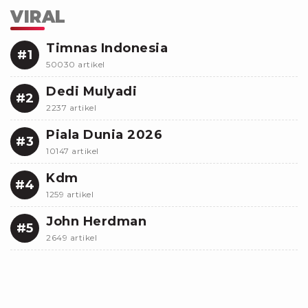
VIRAL
Timnas Indonesia
#1
50030 artikel
Dedi Mulyadi
#2
2237 artikel
Piala Dunia 2026
#3
10147 artikel
Kdm
#4
1259 artikel
John Herdman
#5
2649 artikel