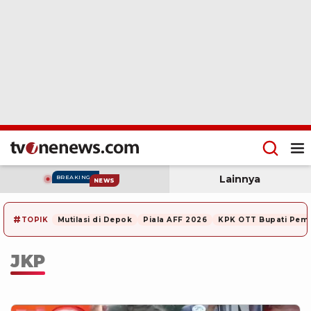
Lainnya
BREAKING
NEWS
#
TOPIK
Mutilasi di Depok
Piala AFF 2026
KPK OTT Bupati Pem
JKP