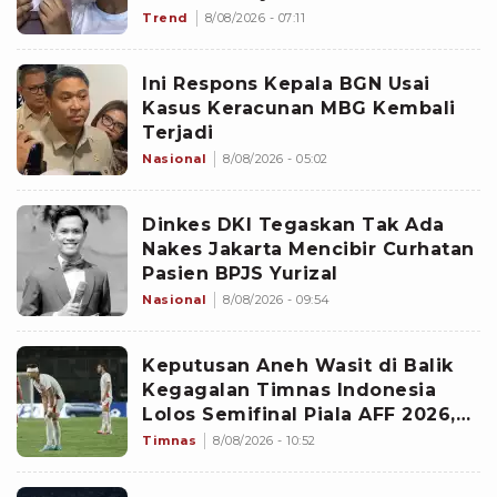
Trend
8/08/2026 - 07:11
Ini Respons Kepala BGN Usai
Kasus Keracunan MBG Kembali
Terjadi
Nasional
8/08/2026 - 05:02
Dinkes DKI Tegaskan Tak Ada
Nakes Jakarta Mencibir Curhatan
Pasien BPJS Yurizal
Nasional
8/08/2026 - 09:54
Keputusan Aneh Wasit di Balik
Kegagalan Timnas Indonesia
Lolos Semifinal Piala AFF 2026,
Untungkan Singapura dan
Timnas
8/08/2026 - 10:52
Rugikan Garuda