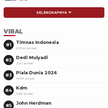
SELENGKAPNYA
VIRAL
Timnas Indonesia
#1
50042 artikel
Dedi Mulyadi
#2
2241 artikel
Piala Dunia 2026
#3
10147 artikel
Kdm
#4
1263 artikel
John Herdman
#5