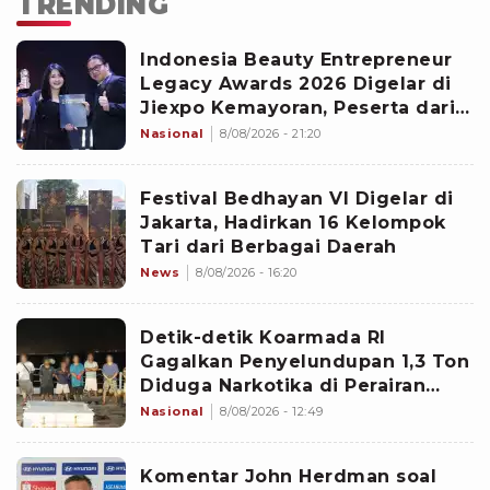
TRENDING
Indonesia Beauty Entrepreneur
Legacy Awards 2026 Digelar di
Jiexpo Kemayoran, Peserta dari
4 Negara Adu Karya PMU
Nasional
8/08/2026 - 21:20
Festival Bedhayan VI Digelar di
Jakarta, Hadirkan 16 Kelompok
Tari dari Berbagai Daerah
News
8/08/2026 - 16:20
Detik-detik Koarmada RI
Gagalkan Penyelundupan 1,3 Ton
Diduga Narkotika di Perairan
Bintan
Nasional
8/08/2026 - 12:49
Komentar John Herdman soal