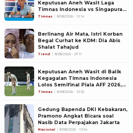
Keputusan Aneh Wasit Laga
Timnas Indonesia vs Singapura
di Piala AFF 2026: Percuma
Timnas
8/08/2026 - 12:14
Bahas Itu
Berlinang Air Mata, Istri Korban
Begal Curhat ke KDM: Dia Abis
Shalat Tahajud
Trend
8/08/2026 - 07:11
Keputusan Aneh Wasit di Balik
Kegagalan Timnas Indonesia
Lolos Semifinal Piala AFF 2026,
Untungkan Singapura dan
Timnas
8/08/2026 - 10:52
Rugikan Garuda
Gedung Bapenda DKI Kebakaran,
Pramono Angkat Bicara soal
Nasib Data Perpajakan Jakarta
Nasional
8/08/2026 - 13:54