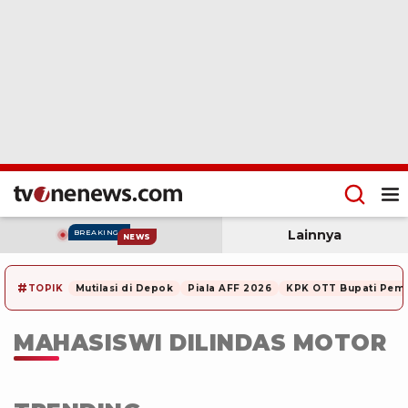
Lainnya
BREAKING
NEWS
#
TOPIK
Mutilasi di Depok
Piala AFF 2026
KPK OTT Bupati Pem
MAHASISWI DILINDAS MOTOR