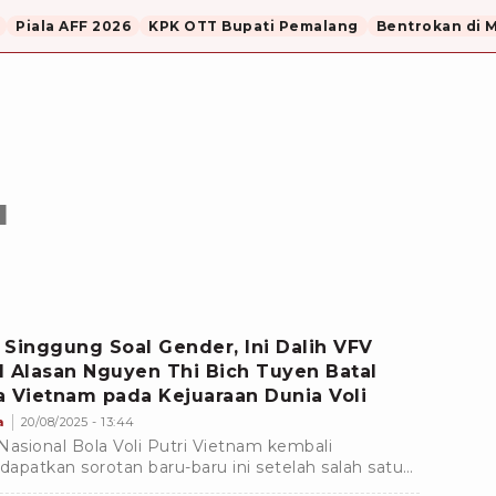
Piala AFF 2026
KPK OTT Bupati Pemalang
Bentrokan di 
H
 Singgung Soal Gender, Ini Dalih VFV
l Alasan Nguyen Thi Bich Tuyen Batal
a Vietnam pada Kejuaraan Dunia Voli
a
20/08/2025 - 13:44
Nasional Bola Voli Putri Vietnam kembali
apatkan sorotan baru-baru ini setelah salah satu
in andalan mereka, Nguyen Thi Bich Tuyen