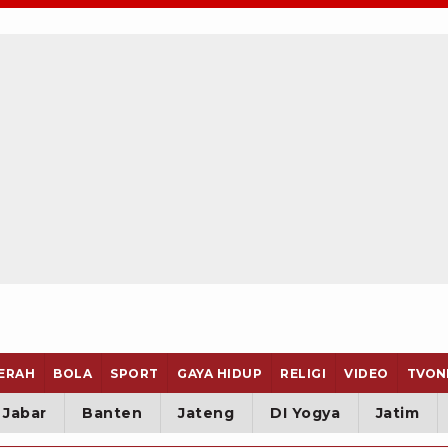
ERAH
BOLA
SPORT
GAYA HIDUP
RELIGI
VIDEO
TVON
Jabar
Banten
Jateng
DI Yogya
Jatim