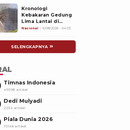
Namanya sudah
Kronologi
Tersohor
Kebakaran Gedung
Lima Lantai di
Cikini, Sempat Coba
Nasional
6/08/2026 - 04:03
Dipadamkan Pakai
APAR
SELENGKAPNYA
RAL
Timnas Indonesia
49998 artikel
Dedi Mulyadi
2234 artikel
Piala Dunia 2026
10146 artikel