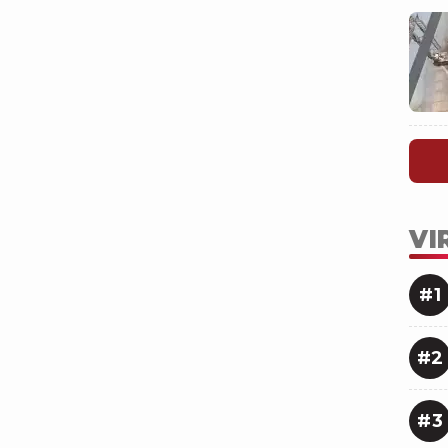
VI
#1
#2
#3