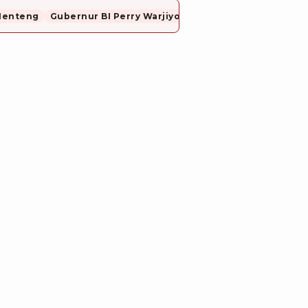
Menteng
Gubernur BI Perry Warjiyo Mundur