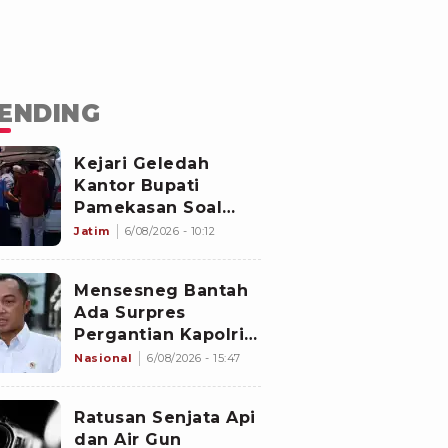
ENDING
Kejari Geledah
Kantor Bupati
Pamekasan Soal
Dugaan Korupsi
Jatim
6/08/2026 - 10:12
Proyek Jalan
Sebesar Rp3,7
Mensesneg Bantah
Milliar
Ada Surpres
Pergantian Kapolri:
Tidak Ada
Nasional
6/08/2026 - 15:47
Ratusan Senjata Api
dan Air Gun