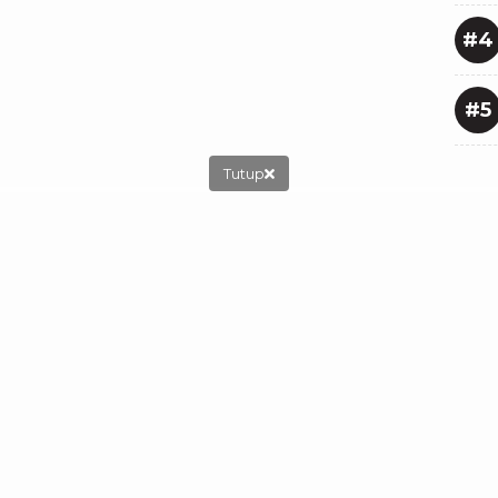
#4
#5
Tutup