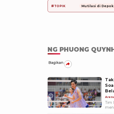
#
TOPIK
Mutilasi di Depok
NG PHUONG QUYN
Bagikan
Tak
Soa
Bel
Aren
Tim 
mend
pema