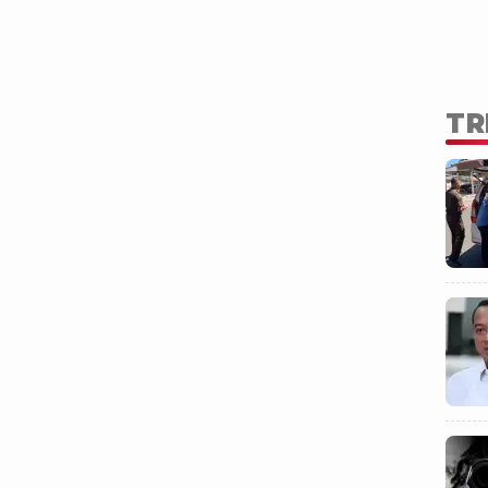
ur pada ajang Kejuaraan Dunia Voli.
TR