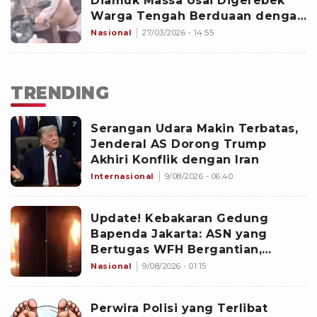
Diamuk Massa Usai Digerebek
Warga Tengah Berduaan dengan
Istri Orang
Nasional
27/03/2026 - 14:55
TRENDING
Serangan Udara Makin Terbatas,
Jenderal AS Dorong Trump
Akhiri Konflik dengan Iran
Internasional
9/08/2026 - 06:40
Update! Kebakaran Gedung
Bapenda Jakarta: ASN yang
Bertugas WFH Bergantian,
Pramono Pastikan Layanan Tetap
Nasional
9/08/2026 - 01:15
Berjalan
Perwira Polisi yang Terlibat