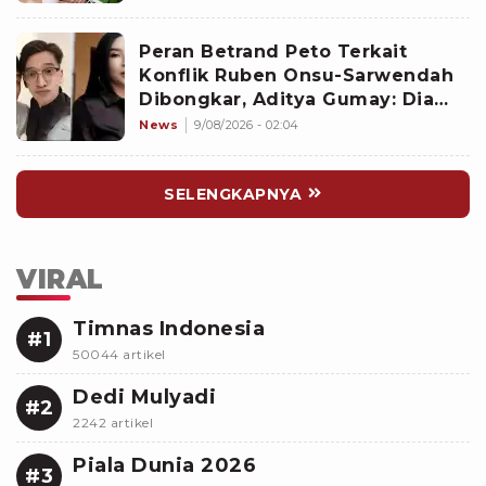
Peran Betrand Peto Terkait
Konflik Ruben Onsu-Sarwendah
Dibongkar, Aditya Gumay: Dia
Pemegang Kartu
News
9/08/2026 - 02:04
SELENGKAPNYA
VIRAL
Timnas Indonesia
#1
50044 artikel
Dedi Mulyadi
#2
2242 artikel
Piala Dunia 2026
#3