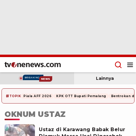
Lainnya
BREAKING
NEWS
#
TOPIK
Piala AFF 2026
KPK OTT Bupati Pemalang
Bentrokan di
OKNUM USTAZ
Ustaz di Karawang Babak Belur