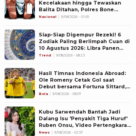
Kecelakaan hingga Tewaskan
Balita Ditahan, Polres Bone
Dalami Dugaan Rem Blong
Nasional
9/08/2026 - 01:05
Siap-Siap Digempur Rezeki! 6
Zodiak Paling Berlimpah Cuan di
10 Agustus 2026: Libra Panen
Proyek Emas
Trend
9/08/2026 - 08:23
Hasil Timnas Indonesia Abroad:
Ole Romeny Cetak Gol saat
Debut bersama Fortuna Sittard,
Justin Hubner Main Penuh
Bola
9/08/2026 - 08:07
Kubu Sarwendah Bantah Jadi
Dalang Isu 'Penyakit Tiga Huruf'
Ruben Onsu, Video Pertengkaran
Ikut Disorot
News
9/08/2026 - 02:57