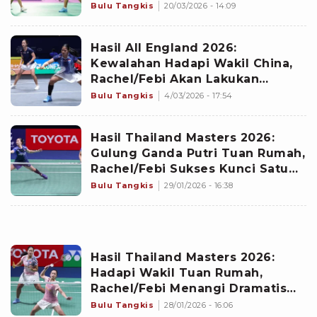
Orleans Masters 2026
Bulu Tangkis
20/03/2026 - 14:09
Hasil All England 2026:
Kewalahan Hadapi Wakil China,
Rachel/Febi Akan Lakukan
Evaluasi Skema Permainan
Bulu Tangkis
4/03/2026 - 17:54
Hasil Thailand Masters 2026:
Gulung Ganda Putri Tuan Rumah,
Rachel/Febi Sukses Kunci Satu
Tiket Perempat Final
Bulu Tangkis
29/01/2026 - 16:38
Hasil Thailand Masters 2026:
Hadapi Wakil Tuan Rumah,
Rachel/Febi Menangi Dramatis
pada Duel Rubber Game di
Bulu Tangkis
28/01/2026 - 16:06