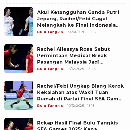
Babak 32 Besar
Akui Ketangguhan Ganda Putri
Jepang, Rachel/Febi Gagal
Melangkah ke Final Indonesia
Masters 2026
Bulu Tangkis
24/01/2026 - 19:15
Rachel Allessya Rose Sebut
Permintaan Medical Break
Pasangan Malaysia Jadi
Penyebab Mereka Kalah di
Bulu Tangkis
13/12/2025 - 15:43
Semifinal SEA Games 2025
Rachel/Febi Ungkap Biang Kerok
Kekalahan atas Wakil Tuan
Rumah di Partai Final SEA Games
2025
Bulu Tangkis
10/12/2025 - 15:16
Rekap Hasil Final Bulu Tangkis
SEA Games 2025: Kena