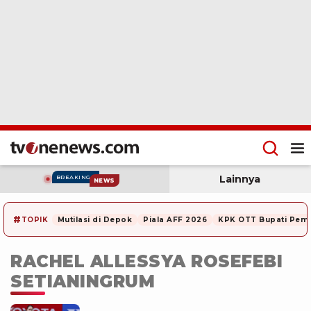
Lainnya
BREAKING
NEWS
#
TOPIK
Mutilasi di Depok
Piala AFF 2026
KPK OTT Bupati Pem
RACHEL ALLESSYA ROSEFEBI
SETIANINGRUM