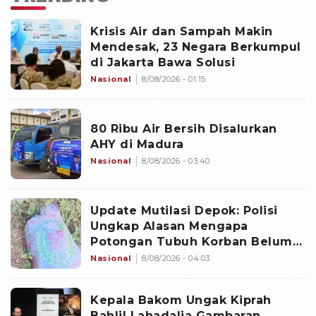
Krisis Air dan Sampah Makin
Mendesak, 23 Negara Berkumpul
di Jakarta Bawa Solusi
Nasional
8/08/2026 - 01:15
80 Ribu Air Bersih Disalurkan
AHY di Madura
Nasional
8/08/2026 - 03:40
Update Mutilasi Depok: Polisi
Ungkap Alasan Mengapa
Potongan Tubuh Korban Belum
Juga Ditemukan
Nasional
8/08/2026 - 04:03
Kepala Bakom Ungak Kiprah
Bahlil Lahadalia Gambaran