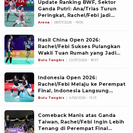
Update Ranking BWF, Sektor
Ganda Putri: Ana/Trias Turun
Peringkat, Rachel/Febi jadi
Pasangan Indonesia Terbaik
Arena
28/07/2026 - 19:05
Hasil China Open 2026:
Rachel/Febi Sukses Pulangkan
Wakil Tuan Rumah yang Jadi
Unggulan Kedua di Babak
Bulu Tangkis
22/07/2026 - 18:37
Pertama
Indonesia Open 2026:
Rachel/Febi Melaju ke Perempat
Final, Indonesia Langsung
Pastikan Satu Tempat di Babak
Bulu Tangkis
4/06/2026 - 15:13
Semifinal
Comeback Manis atas Ganda
Taiwan, Rachel/Febi Ingin Lebih
Tenang di Perempat Final