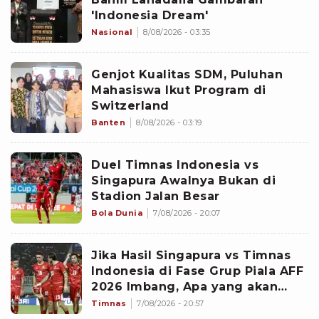
'Indonesia Dream'
Nasional
8/08/2026 - 03:35
Genjot Kualitas SDM, Puluhan
Mahasiswa Ikut Program di
Switzerland
Banten
8/08/2026 - 03:19
Duel Timnas Indonesia vs
Singapura Awalnya Bukan di
Stadion Jalan Besar
Bola Dunia
7/08/2026 - 20:07
Jika Hasil Singapura vs Timnas
Indonesia di Fase Grup Piala AFF
2026 Imbang, Apa yang akan
Terjadi?
Timnas
7/08/2026 - 20:57