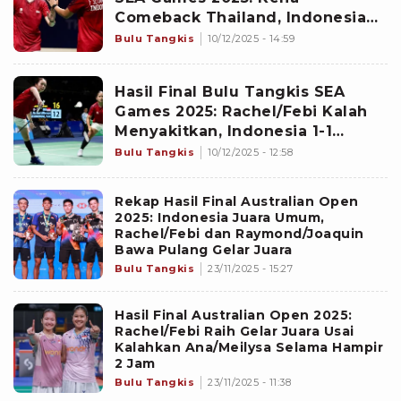
Comeback Thailand, Indonesia
Kembali Kantongi Medali Perak
Bulu Tangkis
10/12/2025 - 14:59
Hasil Final Bulu Tangkis SEA
Games 2025: Rachel/Febi Kalah
Menyakitkan, Indonesia 1-1
Thailand
Bulu Tangkis
10/12/2025 - 12:58
Rekap Hasil Final Australian Open
2025: Indonesia Juara Umum,
Rachel/Febi dan Raymond/Joaquin
Bawa Pulang Gelar Juara
Bulu Tangkis
23/11/2025 - 15:27
Hasil Final Australian Open 2025:
Rachel/Febi Raih Gelar Juara Usai
Kalahkan Ana/Meilysa Selama Hampir
2 Jam
Bulu Tangkis
23/11/2025 - 11:38