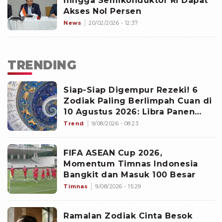
hingga Semikonduktor RI Dapat
Akses Nol Persen
News
20/02/2026 - 12:37
TRENDING
Siap-Siap Digempur Rezeki! 6
Zodiak Paling Berlimpah Cuan di
10 Agustus 2026: Libra Panen
Proyek Emas
Trend
9/08/2026 - 08:23
FIFA ASEAN Cup 2026,
Momentum Timnas Indonesia
Bangkit dan Masuk 100 Besar
Timnas
9/08/2026 - 15:29
Ramalan Zodiak Cinta Besok