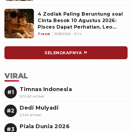
4 Zodiak Paling Beruntung soal
Cinta Besok 10 Agustus 2026:
Pisces Dapat Perhatian, Leo
Makin Dekat dengan Si Dia
Trend
9/08/2026 - 10:14
SELENGKAPNYA
VIRAL
Timnas Indonesia
#1
50062 artikel
Dedi Mulyadi
#2
2245 artikel
Piala Dunia 2026
#3