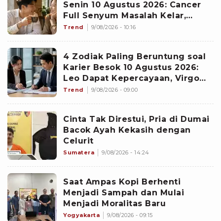
Senin 10 Agustus 2026: Cancer
Full Senyum Masalah Kelar,
Scorpio Awas Terprovokasi
Trend
9/08/2026 - 10:16
Kabar Burung di Awal Pekan
4 Zodiak Paling Beruntung soal
Karier Besok 10 Agustus 2026:
Leo Dapat Kepercayaan, Virgo
Makin Diperhitungkan
Trend
9/08/2026 - 09:00
Cinta Tak Direstui, Pria di Dumai
Bacok Ayah Kekasih dengan
Celurit
Sumatera
9/08/2026 - 14:24
Saat Ampas Kopi Berhenti
Menjadi Sampah dan Mulai
Menjadi Moralitas Baru
Yogyakarta
9/08/2026 - 09:15