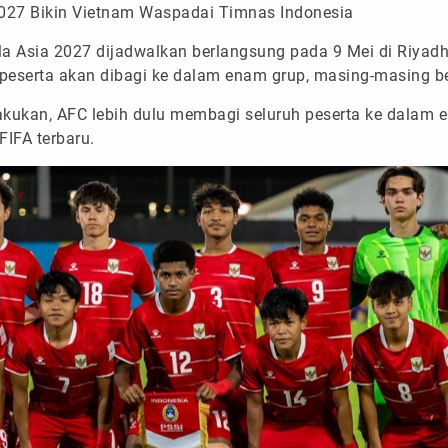
2027 Bikin Vietnam Waspadai Timnas Indonesia
a Asia 2027 dijadwalkan berlangsung pada 9 Mei di Riyadh
peserta akan dibagi ke dalam enam grup, masing-masing be
akukan, AFC lebih dulu membagi seluruh peserta ke dalam 
FIFA terbaru.