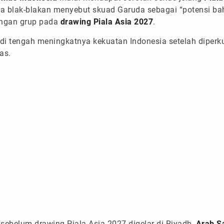
a blak-blakan menyebut skuad Garuda sebagai “potensi ba
ngan grup pada
drawing Piala Asia 2027
.
 di tengah meningkatnya kekuatan Indonesia setelah diper
as.
sebelum drawing Piala Asia 2027 digelar di Riyadh,
Arab S