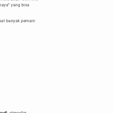
haya” yang bisa
kuat banyak pemain
audi
, atmosfer