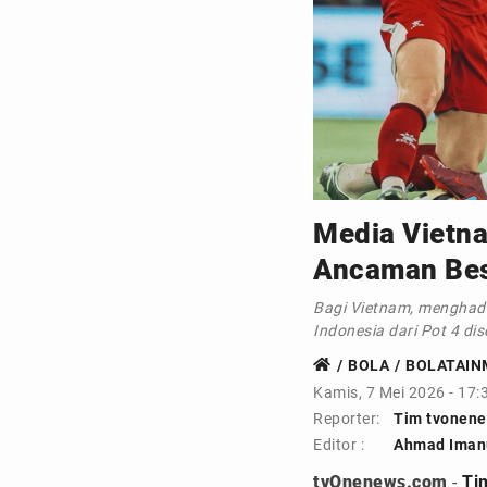
Instagram Timn
Media Vietna
Ancaman Besa
Bagi Vietnam, menghada
Indonesia dari Pot 4 d
BOLA
BOLATAIN
Kamis, 7 Mei 2026 - 17:
Reporter:
Tim tvonen
Editor :
Ahmad Iman
tvOnenews.com
-
Ti