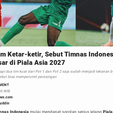
as Indonesia
m Ketar-ketir, Sebut Timnas Indones
r di Piala Asia 2027
pi dua tim kuat dari Pot 1 dan Pot 2 saja sudah menjadi tekanan 
isebut bisa memperumit persaingan
MENT
30 WIB
ews.com
uddin
mnas Indonesia
mulai mendapat sorotan serius jelang
Piala