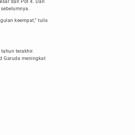
sar dari Pot 4. Dan
n sebelumnya.
gulan keempat,” tulis
ahun terakhir.
ad Garuda meningkat