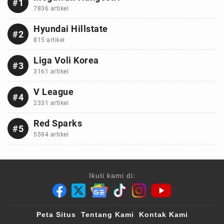
#1
7836 artikel
Hyundai Hillstate
#2
815 artikel
Liga Voli Korea
#3
3161 artikel
V League
#4
2331 artikel
Red Sparks
#5
5594 artikel
Ikuti kami di:
Peta Situs
Tentang Kami
Kontak Kami