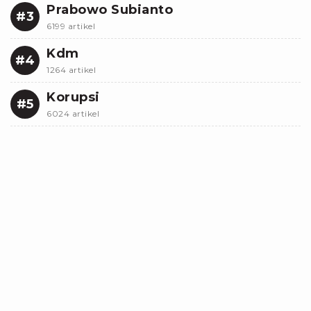
Prabowo Subianto
#3
6199 artikel
Kdm
#4
1264 artikel
Korupsi
#5
6024 artikel