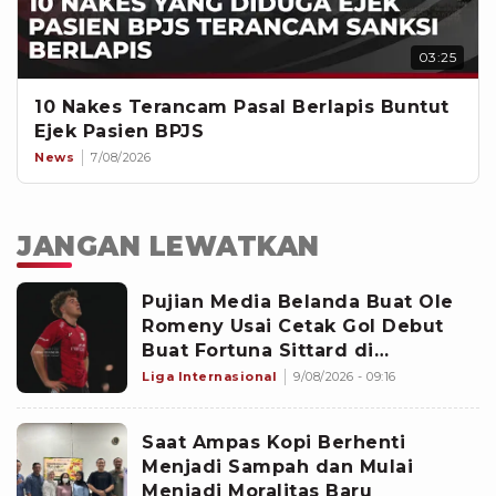
03:25
10 Nakes Terancam Pasal Berlapis Buntut
Ejek Pasien BPJS
News
7/08/2026
JANGAN LEWATKAN
Pujian Media Belanda Buat Ole
Romeny Usai Cetak Gol Debut
Buat Fortuna Sittard di
Eredivisie: Penyelesaian yang
Liga Internasional
9/08/2026 - 09:16
Rapi!
Saat Ampas Kopi Berhenti
Menjadi Sampah dan Mulai
Menjadi Moralitas Baru