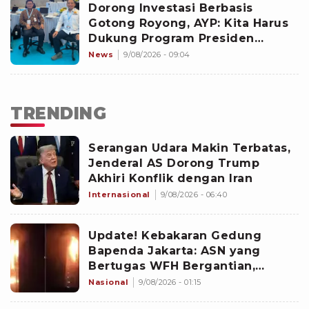
Dorong Investasi Berbasis
Gotong Royong, AYP: Kita Harus
Dukung Program Presiden
Prabowo Eliminasi Kemiskinan
News
9/08/2026 - 09:04
TRENDING
Serangan Udara Makin Terbatas,
Jenderal AS Dorong Trump
Akhiri Konflik dengan Iran
Internasional
9/08/2026 - 06:40
Update! Kebakaran Gedung
Bapenda Jakarta: ASN yang
Bertugas WFH Bergantian,
Pramono Pastikan Layanan Tetap
Nasional
9/08/2026 - 01:15
Berjalan