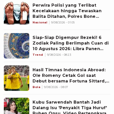
Perwira Polisi yang Terlibat
Kecelakaan hingga Tewaskan
Balita Ditahan, Polres Bone
Dalami Dugaan Rem Blong
Nasional
9/08/2026 - 01:05
Siap-Siap Digempur Rezeki! 6
Zodiak Paling Berlimpah Cuan di
10 Agustus 2026: Libra Panen
Proyek Emas
Trend
9/08/2026 - 08:23
Hasil Timnas Indonesia Abroad:
Ole Romeny Cetak Gol saat
Debut bersama Fortuna Sittard,
Justin Hubner Main Penuh
Bola
9/08/2026 - 08:07
Kubu Sarwendah Bantah Jadi
Dalang Isu 'Penyakit Tiga Huruf'
Ruben Onsu, Video Pertengkaran