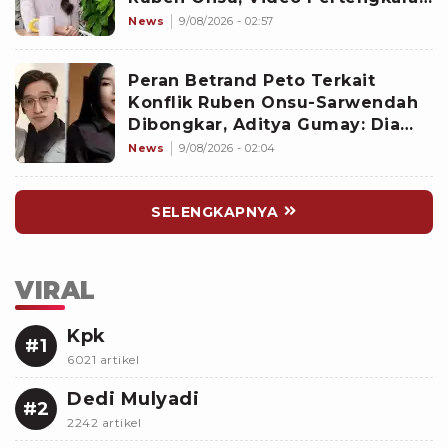
Ikut Disorot
News
9/08/2026 - 02:57
Peran Betrand Peto Terkait
Konflik Ruben Onsu-Sarwendah
Dibongkar, Aditya Gumay: Dia
Pemegang Kartu
News
9/08/2026 - 02:04
SELENGKAPNYA
VIRAL
Kpk
#1
6021 artikel
Dedi Mulyadi
#2
2242 artikel