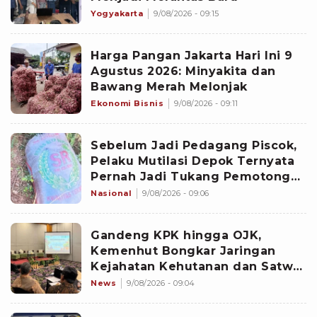
Yogyakarta
9/08/2026 - 09:15
Harga Pangan Jakarta Hari Ini 9
Agustus 2026: Minyakita dan
Bawang Merah Melonjak
Ekonomi Bisnis
9/08/2026 - 09:11
Sebelum Jadi Pedagang Piscok,
Pelaku Mutilasi Depok Ternyata
Pernah Jadi Tukang Pemotong
Daging
Nasional
9/08/2026 - 09:06
Gandeng KPK hingga OJK,
Kemenhut Bongkar Jaringan
Kejahatan Kehutanan dan Satwa
Liar
News
9/08/2026 - 09:04