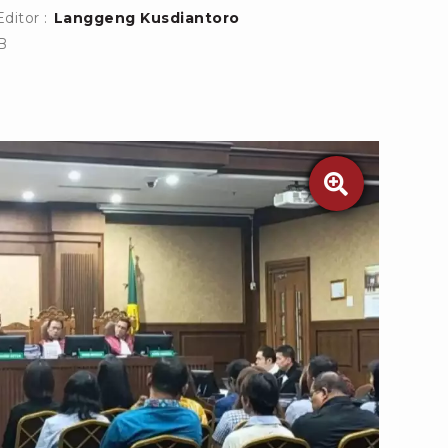
Editor :
Langgeng Kusdiantoro
B
