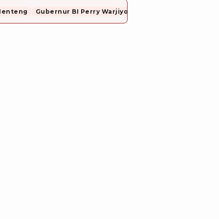
Menteng
Gubernur BI Perry Warjiyo Mundur