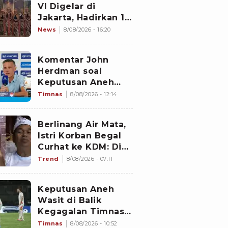
VI Digelar di
Jakarta, Hadirkan 16
Kelompok Tari dari
News
8/08/2026 - 16:20
Berbagai Daerah
Komentar John
Herdman soal
Keputusan Aneh
Wasit Laga Timnas
Timnas
8/08/2026 - 12:14
Indonesia vs
Singapura di Piala
Berlinang Air Mata,
AFF 2026: Percuma
Istri Korban Begal
Bahas Itu
Curhat ke KDM: Dia
Abis Shalat Tahajud
Trend
8/08/2026 - 07:11
Keputusan Aneh
Wasit di Balik
Kegagalan Timnas
Indonesia Lolos
Timnas
8/08/2026 - 10:52