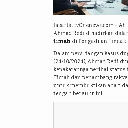
ANTARA/Agatha Olivia Victori
Jakarta, tvOnenews.com - A
Ahmad Redi dihadirkan dala
timah
di Pengadilan Tindak P
Dalam persidangan kasus dug
(24/10/2024), Ahmad Redi di
kepakarannya perihal status 
Timah dan penambang rakyat
untuk membuktikan ada tida
tengah bergulir ini.