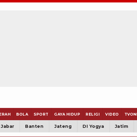
ERAH
BOLA
SPORT
GAYA HIDUP
RELIGI
VIDEO
TVON
Jabar
Banten
Jateng
DI Yogya
Jatim