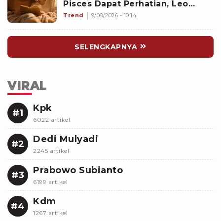
Pisces Dapat Perhatian, Leo
Makin Dekat dengan Si Dia
Trend
9/08/2026 - 10:14
SELENGKAPNYA
VIRAL
Kpk
#1
6022 artikel
Dedi Mulyadi
#2
2245 artikel
Prabowo Subianto
#3
6199 artikel
Kdm
#4
1267 artikel