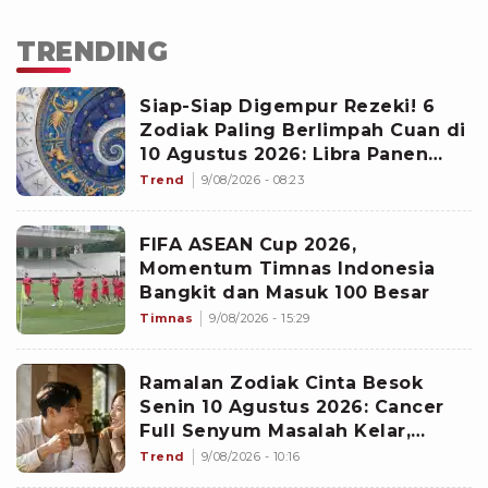
TRENDING
Siap-Siap Digempur Rezeki! 6
Zodiak Paling Berlimpah Cuan di
10 Agustus 2026: Libra Panen
Proyek Emas
Trend
9/08/2026 - 08:23
FIFA ASEAN Cup 2026,
Momentum Timnas Indonesia
Bangkit dan Masuk 100 Besar
Timnas
9/08/2026 - 15:29
Ramalan Zodiak Cinta Besok
Senin 10 Agustus 2026: Cancer
Full Senyum Masalah Kelar,
Scorpio Awas Terprovokasi
Trend
9/08/2026 - 10:16
Kabar Burung di Awal Pekan