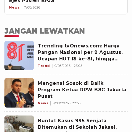
Ejek Pasien BPJS
News
7/08/2026
JANGAN LEWATKAN
Trending tvOnews.com: Harga
Pangan Nasional per 9 Agustus,
Ucapan HUT RI ke-81, hingga
Viral Foto Pengantin "Yank Uwes
Trend
9/08/2026 - 23:05
Yank"
Mengenal Sosok di Balik
Program Ketua DPW B8C Jakarta
Pusat
News
9/08/2026 - 22:56
Buntut Kasus 995 Senjata
Ditemukan di Sekolah Jaksel,