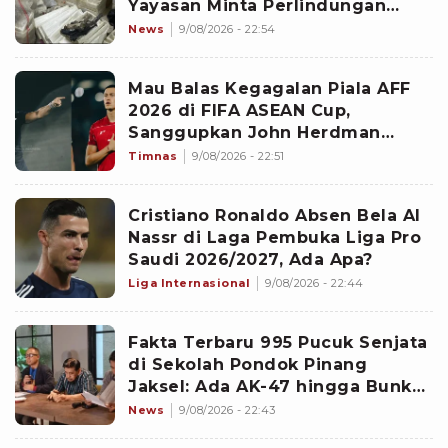
Yayasan Minta Perlindungan
KPAI: Bagaimana Nasib Para
News
9/08/2026 - 22:54
Siswa?
Mau Balas Kegagalan Piala AFF
2026 di FIFA ASEAN Cup,
Sanggupkan John Herdman
Bawa Jay Idzes ke Timnas
Timnas
9/08/2026 - 22:51
Indonesia?
Cristiano Ronaldo Absen Bela Al
Nassr di Laga Pembuka Liga Pro
Saudi 2026/2027, Ada Apa?
Liga Internasional
9/08/2026 - 22:44
Fakta Terbaru 995 Pucuk Senjata
di Sekolah Pondok Pinang
Jaksel: Ada AK-47 hingga Bunker
Terkunci
News
9/08/2026 - 22:43