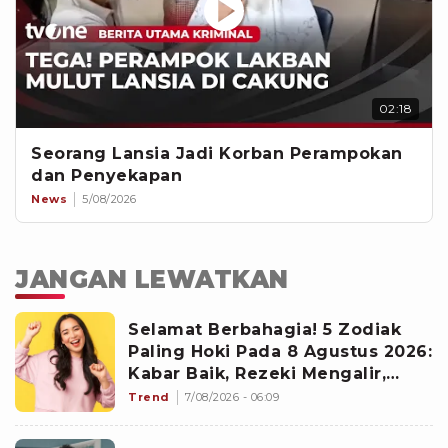
02:18
Seorang Lansia Jadi Korban Perampokan
dan Penyekapan
News
5/08/2026
JANGAN LEWATKAN
Selamat Berbahagia! 5 Zodiak
Paling Hoki Pada 8 Agustus 2026:
Kabar Baik, Rezeki Mengalir,
Peluang Baru Berdatangan
Trend
7/08/2026 - 06:09