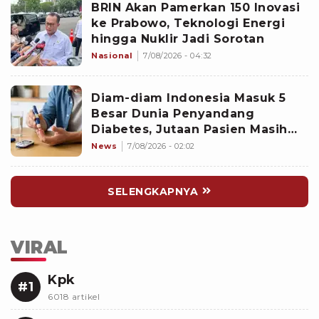
BRIN Akan Pamerkan 150 Inovasi
ke Prabowo, Teknologi Energi
hingga Nuklir Jadi Sorotan
Nasional
7/08/2026 - 04:32
Diam-diam Indonesia Masuk 5
Besar Dunia Penyandang
Diabetes, Jutaan Pasien Masih
Kesulitan Berobat
News
7/08/2026 - 02:02
SELENGKAPNYA
VIRAL
Kpk
#1
6018 artikel