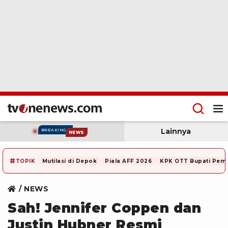
Lainnya
BREAKING
NEWS
#
TOPIK
Mutilasi di Depok
Piala AFF 2026
KPK OTT Bupati Pem
NEWS
Sah! Jennifer Coppen dan
Justin Hubner Resmi