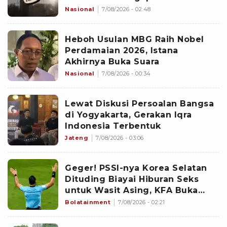
Penggeledahan
Nasional
7/08/2026 - 02:48
Heboh Usulan MBG Raih Nobel
Perdamaian 2026, Istana
Akhirnya Buka Suara
Nasional
7/08/2026 - 00:34
Lewat Diskusi Persoalan Bangsa
di Yogyakarta, Gerakan Iqra
Indonesia Terbentuk
Jateng
7/08/2026 - 03:06
Geger! PSSI-nya Korea Selatan
Dituding Biayai Hiburan Seks
untuk Wasit Asing, KFA Buka
Suara
Bolatainment
7/08/2026 - 02:21