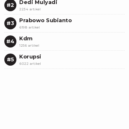
Dedi Mulyadi
#2
2234 artikel
Prabowo Subianto
#3
6198 artikel
Kdm
#4
1256 artikel
Korupsi
#5
6022 artikel