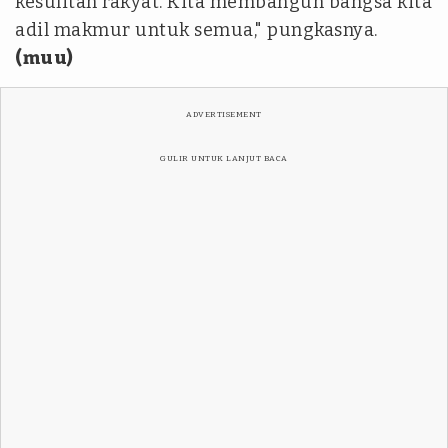
kesulitan rakyat. Kita membangun bangsa kita
adil makmur untuk semua," pungkasnya.
(muu)
ADVERTISEMENT
GULIR UNTUK LANJUT BACA