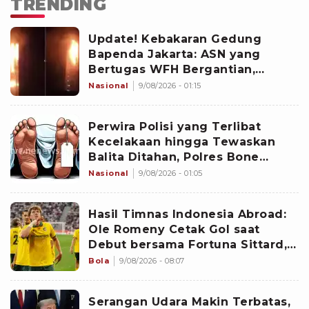
TRENDING
Update! Kebakaran Gedung
Bapenda Jakarta: ASN yang
Bertugas WFH Bergantian,
Pramono Pastikan Layanan Tetap
Nasional
9/08/2026 - 01:15
Berjalan
Perwira Polisi yang Terlibat
Kecelakaan hingga Tewaskan
Balita Ditahan, Polres Bone
Dalami Dugaan Rem Blong
Nasional
9/08/2026 - 01:05
Hasil Timnas Indonesia Abroad:
Ole Romeny Cetak Gol saat
Debut bersama Fortuna Sittard,
Justin Hubner Main Penuh
Bola
9/08/2026 - 08:07
Serangan Udara Makin Terbatas,