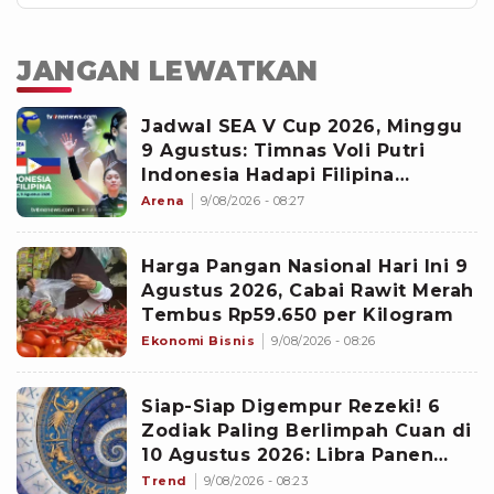
JANGAN LEWATKAN
Jadwal SEA V Cup 2026, Minggu
9 Agustus: Timnas Voli Putri
Indonesia Hadapi Filipina
Diperebutan Runner-up
Arena
9/08/2026 - 08:27
Harga Pangan Nasional Hari Ini 9
Agustus 2026, Cabai Rawit Merah
Tembus Rp59.650 per Kilogram
Ekonomi Bisnis
9/08/2026 - 08:26
Siap-Siap Digempur Rezeki! 6
Zodiak Paling Berlimpah Cuan di
10 Agustus 2026: Libra Panen
Proyek Emas
Trend
9/08/2026 - 08:23