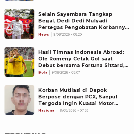
Selain Sayembara Tangkap
Begal, Dedi Dedi Mulyadi
Pertegas Pengobatan Korbannya
Bakal Dibiayai Pemprov Jawa
News
9/08/2026 - 08:20
Barat
Hasil Timnas Indonesia Abroad:
Ole Romeny Cetak Gol saat
Debut bersama Fortuna Sittard,
Justin Hubner Main Penuh
Bola
9/08/2026 - 08:07
Korban Mutilasi di Depok
Berpose dengan PCX, Saepul
Tergoda Ingin Kuasai Motor
Kunaefi
Nasional
9/08/2026 - 07:53