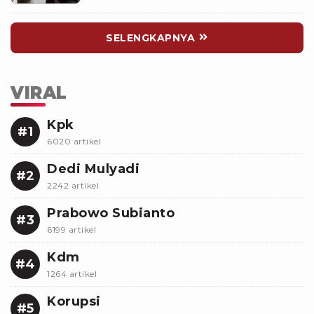
SELENGKAPNYA
VIRAL
Kpk
#1
6020 artikel
Dedi Mulyadi
#2
2242 artikel
Prabowo Subianto
#3
6199 artikel
Kdm
#4
1264 artikel
Korupsi
#5