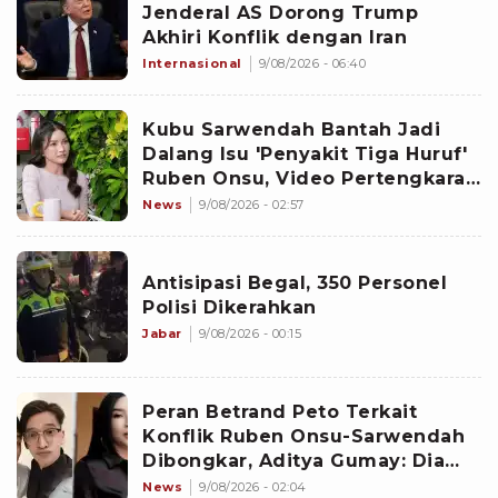
Jenderal AS Dorong Trump
Akhiri Konflik dengan Iran
Internasional
9/08/2026 - 06:40
Kubu Sarwendah Bantah Jadi
Dalang Isu 'Penyakit Tiga Huruf'
Ruben Onsu, Video Pertengkaran
Ikut Disorot
News
9/08/2026 - 02:57
Antisipasi Begal, 350 Personel
Polisi Dikerahkan
Jabar
9/08/2026 - 00:15
Peran Betrand Peto Terkait
Konflik Ruben Onsu-Sarwendah
Dibongkar, Aditya Gumay: Dia
Pemegang Kartu
News
9/08/2026 - 02:04