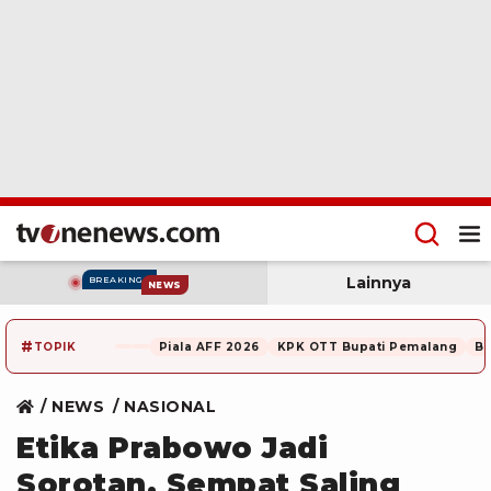
Lainnya
BREAKING
NEWS
#
TOPIK
Piala AFF 2026
KPK OTT Bupati Pemalang
Be
NEWS
NASIONAL
Etika Prabowo Jadi
Sorotan, Sempat Saling