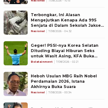
Nasional
7/08/2026 - 10:15
Terbongkar, Ini Alasan
Mengejutkan Kenapa Ada 995
Senjata di Dalam Sekolah Jaksel
Sejak 2020
Nasional
7/08/2026 - 04:32
Geger! PSSI-nya Korea Selatan
Dituding Biayai Hiburan Seks
untuk Wasit Asing, KFA Buka
Suara
Bolatainment
7/08/2026 - 02:21
Heboh Usulan MBG Raih Nobel
Perdamaian 2026, Istana
Akhirnya Buka Suara
Nasional
7/08/2026 - 00:34