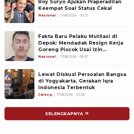
Roy Suryo Ajukan Praperadilan
Keempat Soal Status Cekal
Nasional
7/08/2026 - 00:15
Fakta Baru Pelaku Mutilasi di
Depok: Mendadak Resign Kerja
Goreng Piscok Usai Izin
Interview di Mal
Nasional
7/08/2026 - 06:57
Lewat Diskusi Persoalan Bangsa
di Yogyakarta, Gerakan Iqra
Indonesia Terbentuk
Jateng
7/08/2026 - 03:06
SELENGKAPNYA