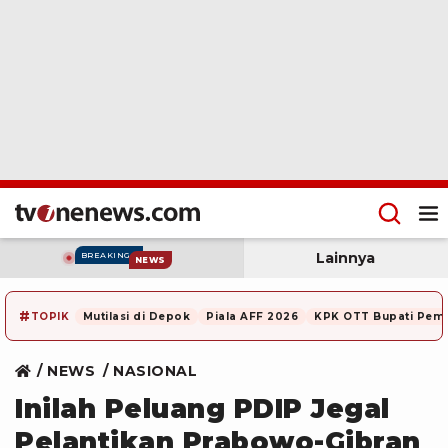
Lainnya
BREAKING
NEWS
#
TOPIK
Mutilasi di Depok
Piala AFF 2026
KPK OTT Bupati Pem
NEWS
NASIONAL
Inilah Peluang PDIP Jegal
Pelantikan Prabowo-Gibran