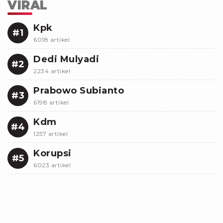
VIRAL
Kpk
#1
6018 artikel
Dedi Mulyadi
#2
2234 artikel
Prabowo Subianto
#3
6198 artikel
Kdm
#4
1257 artikel
Korupsi
#5
6023 artikel