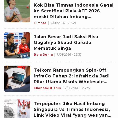
Kok Bisa Timnas Indonesia Gagal
ke Semifinal Piala AFF 2026
meski Ditahan Imbang
Singapura?
Timnas
7/08/2026 - 23:49
Jalan Besar Jadi Saksi Bisu
Gagalnya Skuad Garuda
Mematuk Singa
Bola Dunia
7/08/2026 - 23:37
Telkom Rampungkan Spin-Off
InfraCo Tahap 2: InfraNexia Jadi
Pilar Utama Bisnis Wholesale
Connectivity
Ekonomi Bisnis
7/08/2026 - 23:25
Terpopuler: Jika Hasil Imbang
Singapura vs Timnas Indonesia,
Link Video Viral "yang wes yang",