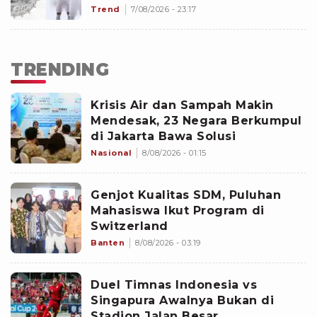
hingga Dokter dan Nakes
Trend
7/08/2026 - 23:17
Penghujat Yurizal
TRENDING
Krisis Air dan Sampah Makin
Mendesak, 23 Negara Berkumpul
di Jakarta Bawa Solusi
Nasional
8/08/2026 - 01:15
Genjot Kualitas SDM, Puluhan
Mahasiswa Ikut Program di
Switzerland
Banten
8/08/2026 - 03:19
Duel Timnas Indonesia vs
Singapura Awalnya Bukan di
Stadion Jalan Besar