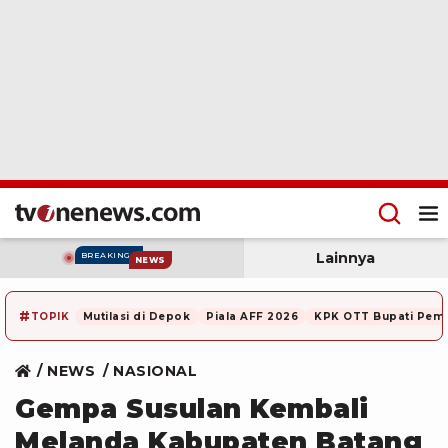
Lainnya
BREAKING
NEWS
#
TOPIK
Mutilasi di Depok
Piala AFF 2026
KPK OTT Bupati Pem
NEWS
NASIONAL
Gempa Susulan Kembali
Melanda Kabupaten Batang