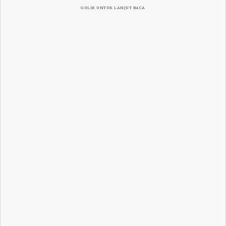
GULIR UNTUK LANJUT BACA