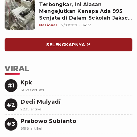
Terbongkar, Ini Alasan
Mengejutkan Kenapa Ada 995
Senjata di Dalam Sekolah Jaksel
Sejak 2020
Nasional
7/08/2026 - 04:32
SELENGKAPNYA
VIRAL
Kpk
#1
6020 artikel
Dedi Mulyadi
#2
2235 artikel
Prabowo Subianto
#3
6198 artikel