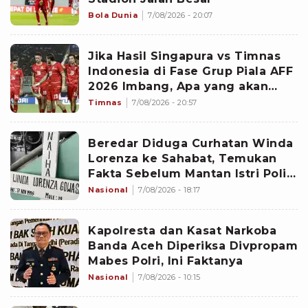
Bola Dunia
7/08/2026 - 20:07
Jika Hasil Singapura vs Timnas
Indonesia di Fase Grup Piala AFF
2026 Imbang, Apa yang akan
Terjadi?
Timnas
7/08/2026 - 20:57
Beredar Diduga Curhatan Winda
Lorenza ke Sahabat, Temukan
Fakta Sebelum Mantan Istri Polisi
di Medan Tewas
Nasional
7/08/2026 - 18:17
Kapolresta dan Kasat Narkoba
Banda Aceh Diperiksa Divpropam
Mabes Polri, Ini Faktanya
Nasional
7/08/2026 - 10:15