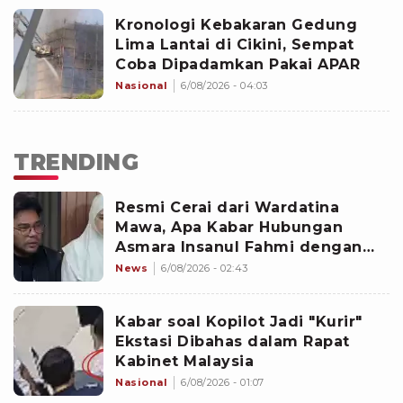
Kronologi Kebakaran Gedung
Lima Lantai di Cikini, Sempat
Coba Dipadamkan Pakai APAR
Nasional
6/08/2026 - 04:03
TRENDING
Resmi Cerai dari Wardatina
Mawa, Apa Kabar Hubungan
Asmara Insanul Fahmi dengan
Inara Rusli?
News
6/08/2026 - 02:43
Kabar soal Kopilot Jadi "Kurir"
Ekstasi Dibahas dalam Rapat
Kabinet Malaysia
Nasional
6/08/2026 - 01:07