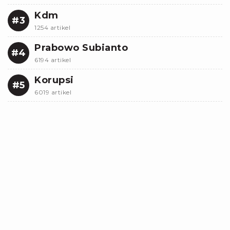
Kdm
#3
1254 artikel
Prabowo Subianto
#4
6194 artikel
Korupsi
#5
6019 artikel