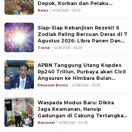
Depok, Korban dan Pelaku
Berkenalan di Media Sosial
News
6/08/2026 - 06:30
Siap-Siap Kebanjiran Rezeki! 6
Zodiak Paling Bercuan Deras di 7
Agustus 2026: Libra Panen Dana
Ekstra
Trend
6/08/2026 - 06:28
APBN Tanggung Utang Kopdes
Rp240 Triliun, Purbaya akan Cicil
Angsuran ke Himbara Bulan
Depan: Tambah Bunga Sedikit
Ekonomi Bisnis
6/08/2026 - 05:05
Waspada Modus Baru: Dikira
Jaga Keamanan, Hansip
Gadungan di Cakung Tertangkap
Basah Curi Motor
Nasional
6/08/2026 - 04:35