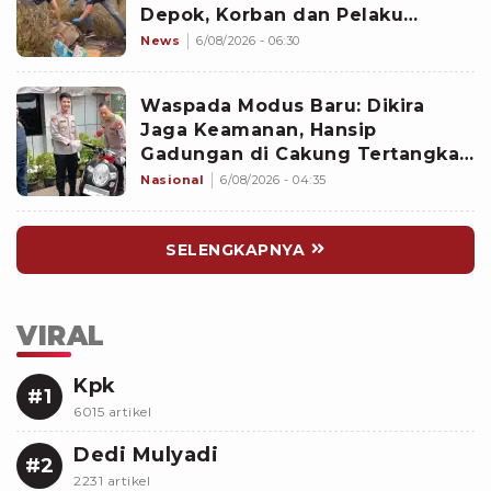
Depok, Korban dan Pelaku
Berkenalan di Media Sosial
News
6/08/2026 - 06:30
Waspada Modus Baru: Dikira
Jaga Keamanan, Hansip
Gadungan di Cakung Tertangkap
Basah Curi Motor
Nasional
6/08/2026 - 04:35
SELENGKAPNYA
VIRAL
Kpk
#1
6015 artikel
Dedi Mulyadi
#2
2231 artikel