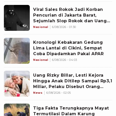
Viral Sales Rokok Jadi Korban
Pencurian di Jakarta Barat,
Sejumlah Slop Rokok dan Uang
Setoran Raib
Nasional
6/08/2026 - 01:30
Kronologi Kebakaran Gedung
Lima Lantai di Cikini, Sempat
Coba Dipadamkan Pakai APAR
Nasional
6/08/2026 - 04:03
Uang Rizky Billar, Lesti Kejora
Hingga Anak Ditilep Sampai Rp3,1
Miliar, Pelaku Disebut Orang
Terdekat
News
6/08/2026 - 02:05
Tiga Fakta Terungkapnya Mayat
Termutilasi Dalam Karung