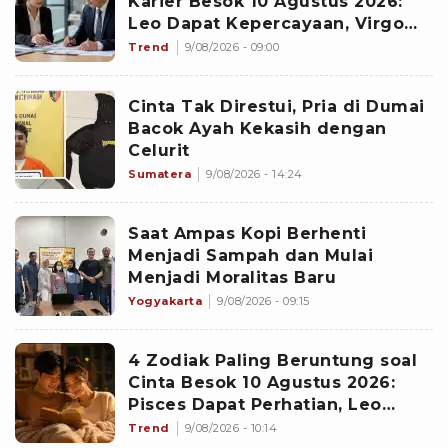
Karier Besok 10 Agustus 2026:
Leo Dapat Kepercayaan, Virgo
Makin Diperhitungkan
Trend
9/08/2026 - 09:00
Cinta Tak Direstui, Pria di Dumai
Bacok Ayah Kekasih dengan
Celurit
Sumatera
9/08/2026 - 14:24
Saat Ampas Kopi Berhenti
Menjadi Sampah dan Mulai
Menjadi Moralitas Baru
Yogyakarta
9/08/2026 - 09:15
4 Zodiak Paling Beruntung soal
Cinta Besok 10 Agustus 2026:
Pisces Dapat Perhatian, Leo
Makin Dekat dengan Si Dia
Trend
9/08/2026 - 10:14