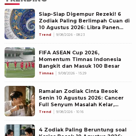
Siap-Siap Digempur Rezeki! 6
Zodiak Paling Berlimpah Cuan di
10 Agustus 2026: Libra Panen
Proyek Emas
Trend
9/08/2026 - 08:23
FIFA ASEAN Cup 2026,
Momentum Timnas Indonesia
Bangkit dan Masuk 100 Besar
Timnas
9/08/2026 - 15:29
Ramalan Zodiak Cinta Besok
Senin 10 Agustus 2026: Cancer
Full Senyum Masalah Kelar,
Scorpio Awas Terprovokasi
Trend
9/08/2026 - 10:16
Kabar Burung di Awal Pekan
4 Zodiak Paling Beruntung soal