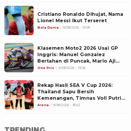
Cristiano Ronaldo Dihujat, Nama
Lionel Messi Ikut Terseret
Bola Dunia
9/08/2026 - 19:09
Klasemen Moto2 2026 Usai GP
Inggris: Manuel Gonzalez
Bertahan di Puncak, Mario Aji
Jadi Juru Kunci
One Prix
9/08/2026 - 19:06
Rekap Hasil SEA V Cup 2026:
Thailand Sapu Bersih
Kemenangan, Timnas Voli Putri
Indonesia Stagnan
Arena
9/08/2026 - 18:52
TRENDING