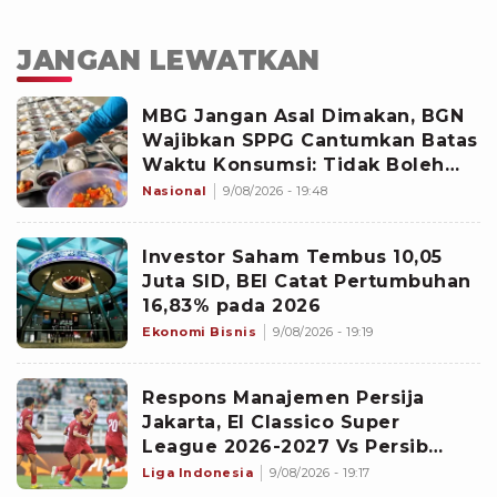
JANGAN LEWATKAN
MBG Jangan Asal Dimakan, BGN
Wajibkan SPPG Cantumkan Batas
Waktu Konsumsi: Tidak Boleh
Melebihi Batas Jam
Nasional
9/08/2026 - 19:48
Investor Saham Tembus 10,05
Juta SID, BEI Catat Pertumbuhan
16,83% pada 2026
Ekonomi Bisnis
9/08/2026 - 19:19
Respons Manajemen Persija
Jakarta, El Classico Super
League 2026-2027 Vs Persib
Bandung Digelar di Pekan Kedua
Liga Indonesia
9/08/2026 - 19:17