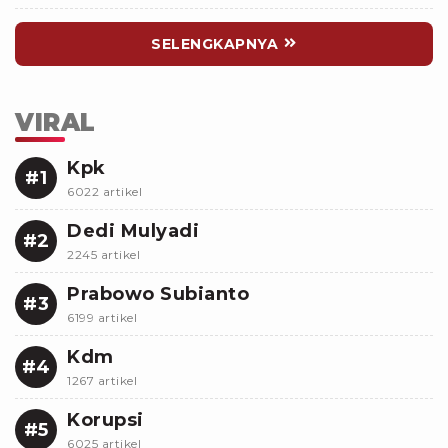
SELENGKAPNYA
VIRAL
Kpk
#1
6022 artikel
Dedi Mulyadi
#2
2245 artikel
Prabowo Subianto
#3
6199 artikel
Kdm
#4
1267 artikel
Korupsi
#5
6025 artikel